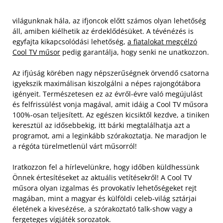
világunknak hála, az ifjoncok előtt számos olyan lehetőség
áll, amiben kiélhetik az érdeklődésüket. A tévénézés is
egyfajta kikapcsolódási lehetőség,
a fiatalokat megcélzó
Cool TV műsor
pedig garantálja, hogy senki ne unatkozzon.
Az ifjúság körében nagy népszerűségnek örvendő csatorna
igyekszik maximálisan kiszolgálni a népes rajongótábora
igényeit. Természetesen ez az évről-évre való megújulást
és felfrissülést vonja magával, amit idáig a Cool TV műsora
100%-osan teljesített.
Az egészen kicsiktől kezdve, a tiniken
keresztül az idősebbekig, itt bárki megtalálhatja azt a
programot, ami a leginkább szórakoztatja. Ne maradjon le
a régóta türelmetlenül várt műsorról!
Iratkozzon fel a hírlevelünkre, hogy időben küldhessünk
Önnek értesítéseket az aktuális vetítésekről! A Cool TV
műsora olyan izgalmas és provokatív lehetőségeket rejt
magában, mint a magyar és külföldi celeb-világ sztárjai
életének a kivesézése, a szórakoztató talk-show vagy a
fergeteges vígjáték sorozatok.