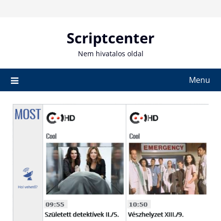
Skip
to
content
Scriptcenter
Nem hivatalos oldal
Menu