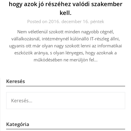
hogy azok jó részéhez valódi szakember
kell.
Posted on 2016. december 16. péntek
Nem véletlenül szokott minden nagyobb cégnél,
vállalkozásnál, intézménynél különálló IT-részleg állni,
ugyanis ott már olyan nagy szokott lenni az informatikai
eszközök aránya, s olyan lényeges, hogy azoknak a
működésében ne merüljön fel…
Keresés
KERESÉS:
Kategória