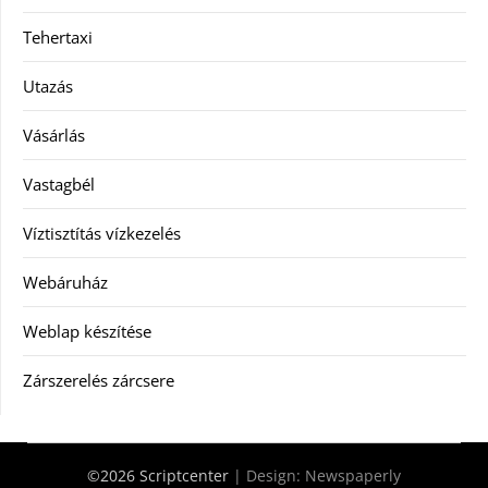
Tehertaxi
Utazás
Vásárlás
Vastagbél
Víztisztítás vízkezelés
Webáruház
Weblap készítése
Zárszerelés zárcsere
©2026 Scriptcenter
| Design:
Newspaperly