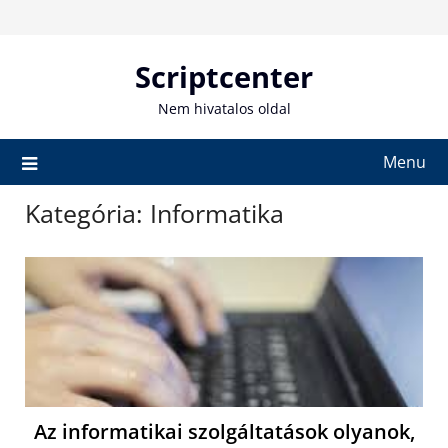
Skip
to
content
Scriptcenter
Nem hivatalos oldal
Menu
Kategória:
Informatika
Az informatikai szolgáltatások olyanok,