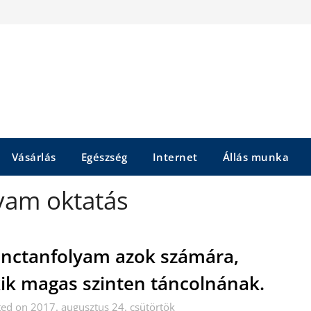
Vásárlás
Egészség
Internet
Állás munka
yam oktatás
nctanfolyam azok számára,
ik magas szinten táncolnának.
ed on 2017. augusztus 24. csütörtök