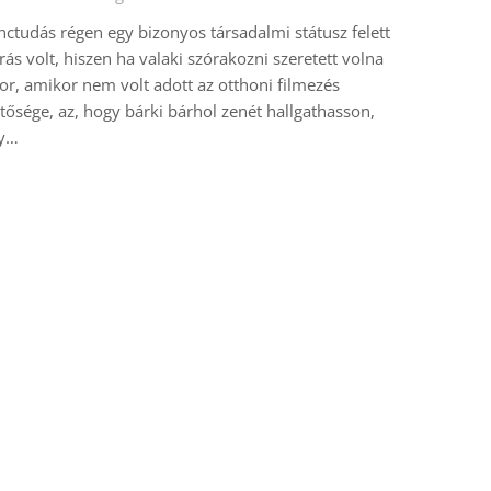
nctudás régen egy bizonyos társadalmi státusz felett
rás volt, hiszen ha valaki szórakozni szeretett volna
or, amikor nem volt adott az otthoni filmezés
tősége, az, hogy bárki bárhol zenét hallgathasson,
y…