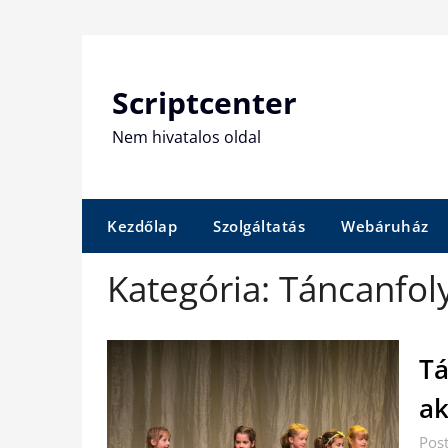
Skip
to
content
Scriptcenter
Nem hivatalos oldal
Kezdőlap
Szolgáltatás
Webáruház
Kategória:
Táncanfol
Tá
ak
Post