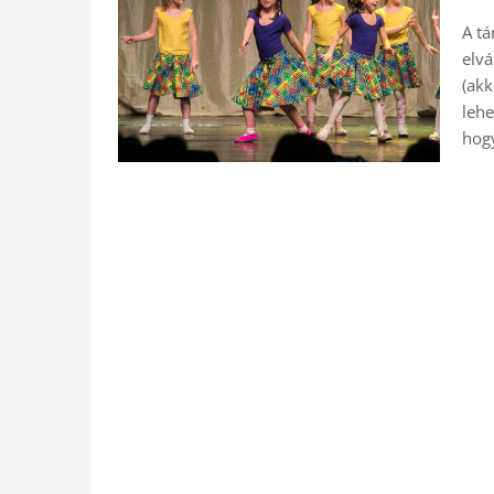
A tá
elvá
(akk
lehe
hog