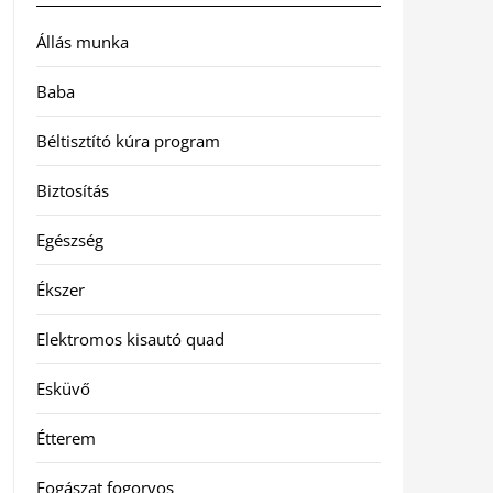
Állás munka
Baba
Béltisztító kúra program
Biztosítás
Egészség
Ékszer
Elektromos kisautó quad
Esküvő
Étterem
Fogászat fogorvos