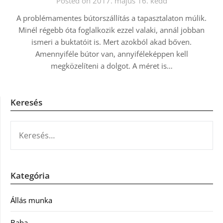
Posted on 2017. május 16. kedd
A problémamentes bútorszállítás a tapasztalaton múlik.
Minél régebb óta foglalkozik ezzel valaki, annál jobban
ismeri a buktatóit is. Mert azokból akad bőven.
Amennyiféle bútor van, annyiféleképpen kell
megközelíteni a dolgot. A méret is…
Keresés
KERESÉS:
Kategória
Állás munka
Baba