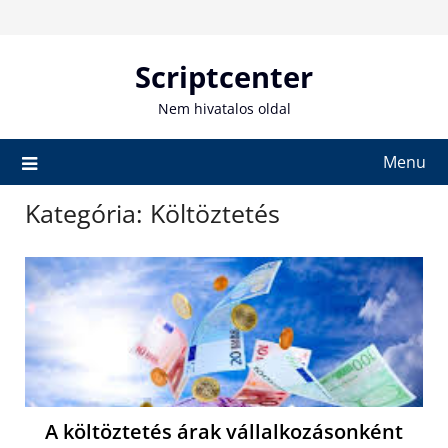
Skip
to
content
Scriptcenter
Nem hivatalos oldal
Menu
Kategória:
Költöztetés
A költöztetés árak vállalkozásonként