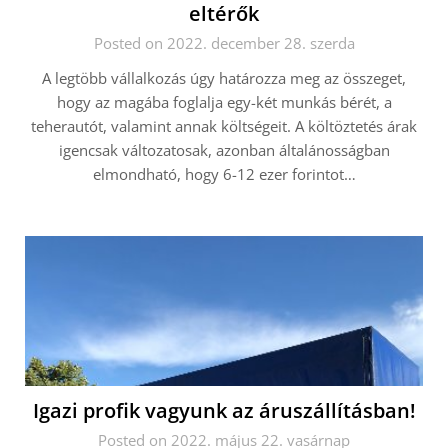
eltérők
Posted on 2022. december 28. szerda
A legtöbb vállalkozás úgy határozza meg az összeget,
hogy az magába foglalja egy-két munkás bérét, a
teherautót, valamint annak költségeit. A költöztetés árak
igencsak változatosak, azonban általánosságban
elmondható, hogy 6-12 ezer forintot…
Igazi profik vagyunk az áruszállításban!
Posted on 2022. május 22. vasárnap