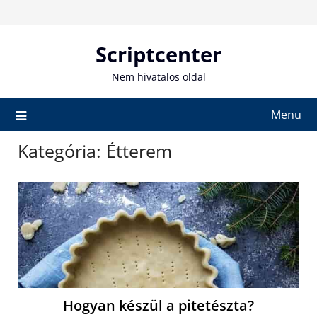
Skip
to
content
Scriptcenter
Nem hivatalos oldal
Menu
Kategória:
Étterem
Hogyan készül a pitetészta?