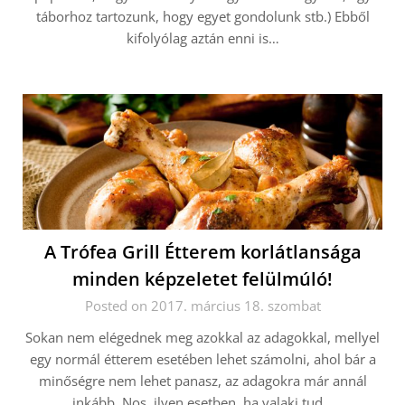
táborhoz tartozunk, hogy egyet gondolunk stb.) Ebből
kifolyólag aztán enni is…
A Trófea Grill Étterem korlátlansága
minden képzeletet felülmúló!
Posted on 2017. március 18. szombat
Sokan nem elégednek meg azokkal az adagokkal, mellyel
egy normál étterem esetében lehet számolni, ahol bár a
minőségre nem lehet panasz, az adagokra már annál
inkább. Nos, ilyen esetben, ha valaki tud…