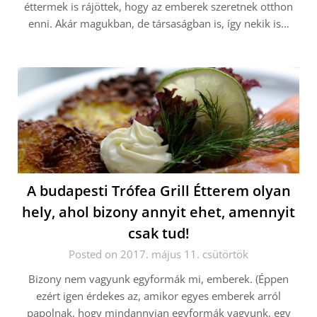
éttermek is rájöttek, hogy az emberek szeretnek otthon
enni. Akár magukban, de társaságban is, így nekik is…
A budapesti Trófea Grill Étterem olyan
hely, ahol bizony annyit ehet, amennyit
csak tud!
Posted on 2017. május 11. csütörtök
Bizony nem vagyunk egyformák mi, emberek. (Éppen
ezért igen érdekes az, amikor egyes emberek arról
papolnak, hogy mindannyian egyformák vagyunk, egy