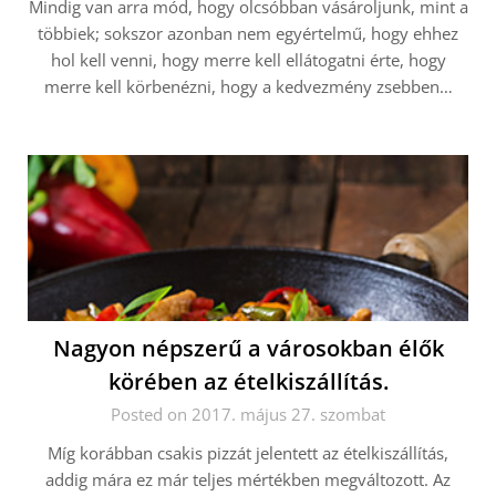
Mindig van arra mód, hogy olcsóbban vásároljunk, mint a
többiek; sokszor azonban nem egyértelmű, hogy ehhez
hol kell venni, hogy merre kell ellátogatni érte, hogy
merre kell körbenézni, hogy a kedvezmény zsebben…
Nagyon népszerű a városokban élők
körében az ételkiszállítás.
Posted on 2017. május 27. szombat
Míg korábban csakis pizzát jelentett az ételkiszállítás,
addig mára ez már teljes mértékben megváltozott. Az