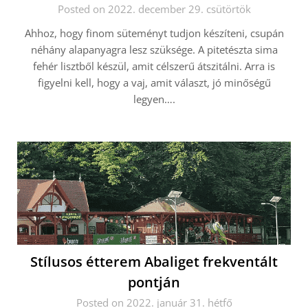
Posted on 2022. december 29. csütörtök
Ahhoz, hogy finom süteményt tudjon készíteni, csupán
néhány alapanyagra lesz szüksége. A pitetészta sima
fehér lisztből készül, amit célszerű átszitálni. Arra is
figyelni kell, hogy a vaj, amit választ, jó minőségű
legyen….
Stílusos étterem Abaliget frekventált
pontján
Posted on 2022. január 31. hétfő