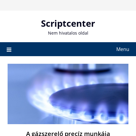
Skip
to
content
Scriptcenter
Nem hivatalos oldal
Menu
A gázszerelő precíz munkája