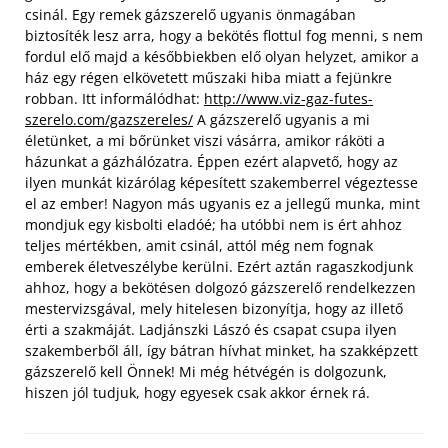
csinál. Egy remek gázszerelő ugyanis önmagában
biztosíték lesz arra, hogy a bekötés flottul fog menni, s nem
fordul elő majd a későbbiekben elő olyan helyzet, amikor a
ház egy régen elkövetett műszaki hiba miatt a fejünkre
robban. Itt informálódhat:
http://www.viz-gaz-futes-
szerelo.com/gazszereles/
A gázszerelő ugyanis a mi
életünket, a mi bőrünket viszi vásárra, amikor ráköti a
házunkat a gázhálózatra. Éppen ezért alapvető, hogy az
ilyen munkát kizárólag képesített szakemberrel végeztesse
el az ember!
Nagyon más ugyanis ez a jellegű munka, mint
mondjuk egy kisbolti eladóé; ha utóbbi nem is ért ahhoz
teljes mértékben, amit csinál, attól még nem fognak
emberek életveszélybe kerülni. Ezért aztán ragaszkodjunk
ahhoz, hogy a bekötésen dolgozó gázszerelő rendelkezzen
mestervizsgával, mely hitelesen bizonyítja, hogy az illető
érti a szakmáját. Ladjánszki Lászó és csapat csupa ilyen
szakemberből áll, így bátran hívhat minket, ha szakképzett
gázszerelő kell Önnek! Mi még hétvégén is dolgozunk,
hiszen jól tudjuk, hogy egyesek csak akkor érnek rá.