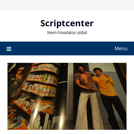
Skip
to
content
Scriptcenter
Nem hivatalos oldal
Menu