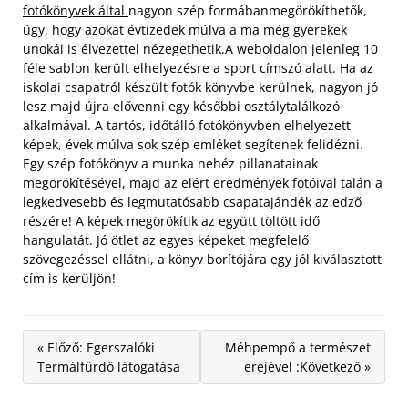
fotókönyvek által
nagyon szép formábanmegörökíthetők,
úgy, hogy azokat évtizedek múlva a ma még gyerekek
unokái is élvezettel nézegethetik.A weboldalon jelenleg 10
féle sablon került elhelyezésre a sport címszó alatt. Ha az
iskolai csapatról készült fotók könyvbe kerülnek, nagyon jó
lesz majd újra elővenni egy későbbi osztálytalálkozó
alkalmával.
A tartós, időtálló fotókönyvben elhelyezett
képek, évek múlva sok szép emléket segítenek felidézni.
Egy szép fotókönyv a munka nehéz pillanatainak
megörökítésével, majd az elért eredmények fotóival talán a
legkedvesebb és legmutatósabb csapatajándék az edző
részére! A képek megörökítik az együtt töltött idő
hangulatát. Jó ötlet az egyes képeket megfelelő
szövegezéssel ellátni, a könyv borítójára egy jól kiválasztott
cím is kerüljön!
« Előző: Egerszalóki
Méhpempő a természet
Termálfürdő látogatása
erejével :Következő »