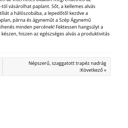
-tól vásárolhat paplant. Sőt, a kellemes alvás
íliát a hálószobába, a lepedőtől kezdve a
 paplan, párna és ágyneműt a Szép Ágynemű
 pihenés minden percének! Fektessen hangsúlyt a
 készen, hiszen az egészséges alvás a produktivitás
Népszerű, szaggatott trapéz nadrág
:Következő »