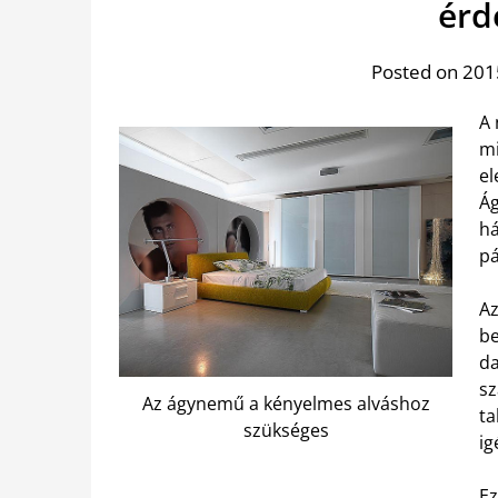
érd
Posted on 201
A 
mi
el
Ág
há
pá
Az
be
da
sz
Az ágynemű a kényelmes alváshoz
ta
szükséges
ig
Ez