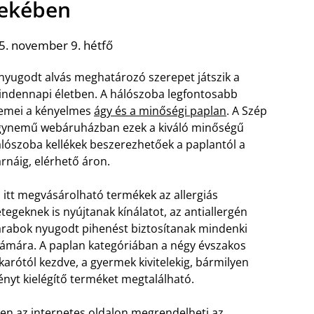
ekében
5. november 9. hétfő
nyugodt alvás meghatározó szerepet játszik a
ndennapi életben. A hálószoba legfontosabb
emei a kényelmes
ágy és a minőségi paplan
. A Szép
ynemű webáruházban ezek a kiváló minőségű
lószoba kellékek beszerezhetőek a paplantól a
rnáig, elérhető áron.
 itt megvásárolható termékek az allergiás
tegeknek is nyújtanak kínálatot, az antiallergén
rabok nyugodt pihenést biztosítanak mindenki
ámára. A paplan kategóriában a négy évszakos
karótól kezdve, a gyermek kivitelekig, bármilyen
ényt kielégítő terméket megtalálható.
en az internetes oldalon megrendelheti az