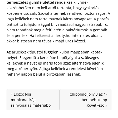
természetes gumifelülettel rendelkezik. Ennek
köszönhetően nem kell attól tartania, hogy gyakorlás
közben elcsúszik. Szóval a termék rendkívül biztonságos.
A
jóga kellékek nem tartalmaznak káros anyagokat. A parafa
öntisztító tulajdonsággal bír, ráadásul nagyon strapabíró.
Nem tapadnak meg a felületén a baktériumok, a gombák
és a penész. Ha felkeresi a flexity.hu internetes oldalt,
akkor biztosan nem távozik majd üres kézzel.
Az árucikkek típustól függően külön mappában kaptak
helyet. Elegendő a keresőbe bepötyögni a szükséges
kelléknek a nevét és máris több száz alternatíva jelenik
meg a képernyőn. A jóga kellékek a rendelést követően
néhány napon belül a birtokában lesznek.
« Előző: Női
Chipolino Jolly 3 az 1-
munkanadrág
ben bébikomp
színvonalas matériából
:Következő »