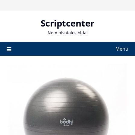
Skip
to
content
Scriptcenter
Nem hivatalos oldal
Menu