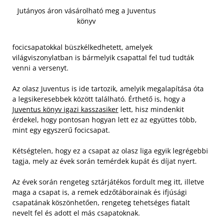
Jutányos áron vásárolható meg a Juventus
könyv
focicsapatokkal büszkélkedhetett, amelyek
világviszonylatban is bármelyik csapattal fel tud tudták
venni a versenyt.
Az olasz Juventus is ide tartozik, amelyik megalapítása óta
a legsikeresebbek között található. Érthető is, hogy a
Juventus könyv igazi kasszasiker
lett, hisz mindenkit
érdekel, hogy pontosan hogyan lett ez az együttes több,
mint egy egyszerű focicsapat.
Kétségtelen, hogy ez a csapat az olasz liga egyik legrégebbi
tagja, mely az évek során temérdek kupát és díjat nyert.
Az évek során rengeteg sztárjátékos fordult meg itt, illetve
maga a csapat is, a remek edzőtáborainak és ifjúsági
csapatának köszönhetően, rengeteg tehetséges fiatalt
nevelt fel és adott el más csapatoknak.