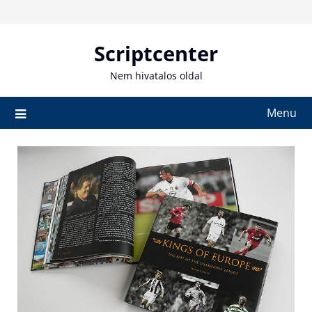
Skip
to
content
Scriptcenter
Nem hivatalos oldal
Menu