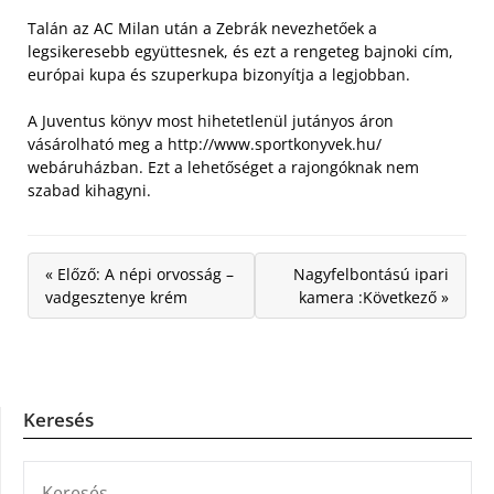
Talán az AC Milan után a Zebrák nevezhetőek a
legsikeresebb együttesnek, és ezt a rengeteg bajnoki cím,
európai kupa és szuperkupa bizonyítja a legjobban.
A Juventus könyv most hihetetlenül jutányos áron
vásárolható meg a http://www.sportkonyvek.hu/
webáruházban. Ezt a lehetőséget a rajongóknak nem
szabad kihagyni.
« Előző: A népi orvosság –
Nagyfelbontású ipari
vadgesztenye krém
kamera :Következő »
Keresés
KERESÉS: