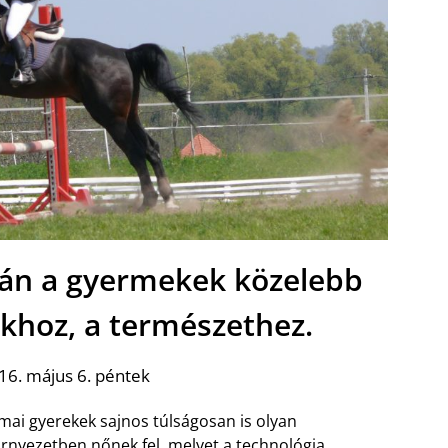
orán a gyermekek közelebb
akhoz, a természethez.
16. május 6. péntek
mai gyerekek sajnos túlságosan is olyan
rnyezetben nőnek fel, melyet a technológia