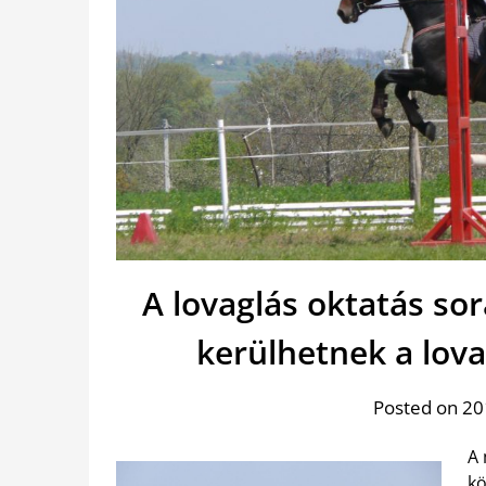
A lovaglás oktatás s
kerülhetnek a lov
Posted on 20
A 
kö