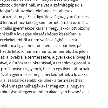
zközök dominálnak, melyet a számítógépek, a
deojátékok, az okostelefonok és tabletek
tároznak meg. Ez a digitális világ nagyon érdekes
d lenni, ehhez kétség sem férhet, ám ha ez már a
rmális gyermekkor kárára megy, akkor ott bizony
pni kell! A
lovaglás oktatás
képes kiszakítani a
erekeket ebből a nem valós világból, s arra
ányítani a figyelmet, ami nem csak pár éve, pár
tizede létezik, hanem már az ember előtt is jelen
esz: a lovakra, a természetre. A gyerekek a lovaglás
al, a futószáras oktatással, a tereplovaglással, a
l profi lovasok legyenek, hiszen egy ilyen tábornak
ségével a gyermekek megismerkedhetnek a lovakkal
i is; ezáltal közelebb kerülnek a természethez,
révén megtanulhatják akár még azt is, hogyan
lás oktatásnak egyértelműen akad ilyen hozadéka is.