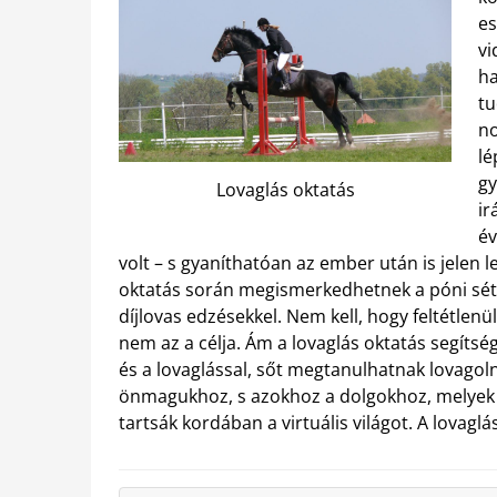
es
vi
ha
tu
no
lé
gy
Lovaglás oktatás
ir
év
volt – s gyaníthatóan az ember után is jelen l
oktatás során megismerkedhetnek a póni sétáv
díjlovas edzésekkel.
Nem kell, hogy feltétlenü
nem az a célja. Ám a lovaglás oktatás segít
és a lovaglással, sőt megtanulhatnak lovagoln
önmagukhoz, s azokhoz a dolgokhoz, melyek 
tartsák kordában a virtuális világot. A lovag