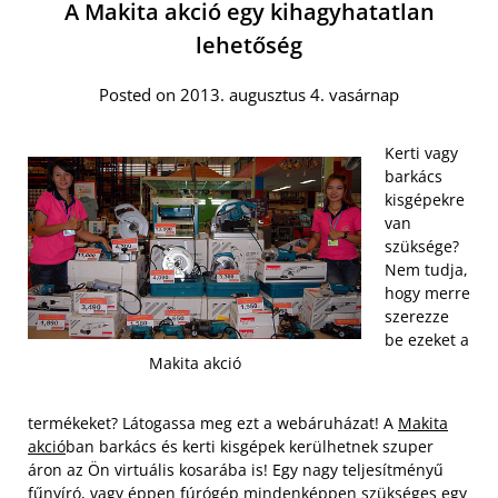
A Makita akció egy kihagyhatatlan
lehetőség
Posted on 2013. augusztus 4. vasárnap
Kerti vagy
barkács
kisgépekre
van
szüksége?
Nem tudja,
hogy merre
szerezze
be ezeket a
Makita akció
termékeket? Látogassa meg ezt a webáruházat! A
Makita
akció
ban barkács és kerti kisgépek kerülhetnek szuper
áron az Ön virtuális kosarába is! Egy nagy teljesítményű
fűnyíró, vagy éppen fúrógép mindenképpen szükséges egy