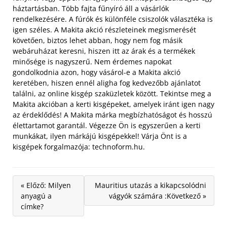
háztartásban. Több fajta fűnyíró áll a vásárlók
rendelkezésére. A fúrók és különféle csiszolók választéka is
igen széles.
A Makita akció részleteinek megismerését
követően, biztos lehet abban, hogy nem fog másik
webáruházat keresni, hiszen itt az árak és a termékek
minősége is nagyszerű. Nem érdemes napokat
gondolkodnia azon, hogy vásárol-e a Makita akció
keretében, hiszen ennél aligha fog kedvezőbb ajánlatot
találni, az online kisgép szaküzletek között. Tekintse meg a
Makita akcióban a kerti kisgépeket, amelyek iránt igen nagy
az érdeklődés! A Makita márka megbízhatóságot és hosszú
élettartamot garantál. Végezze Ön is egyszerűen a kerti
munkákat, ilyen márkájú kisgépekkel! Várja Önt is a
kisgépek forgalmazója: technoform.hu.
« Előző: Milyen
Mauritius utazás a kikapcsolódni
anyagú a
vágyók számára :Következő »
címke?