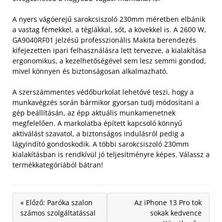
A nyers vágóerejű sarokcsiszoló 230mm méretben elbánik
a vastag fémekkel, a téglákkal, sőt, a kövekkel is. A 2600 W,
GA9040RF01 jelzésű professzionális Makita berendezés
kifejezetten ipari felhasználásra lett tervezve, a kialakítása
ergonomikus, a kezelhetőségével sem lesz semmi gondod,
mivel könnyen és biztonságosan alkalmazható.
A szerszámmentes védőburkolat lehetővé teszi, hogy a
munkavégzés során bármikor gyorsan tudj módosítani a
gép beállításán, az épp aktuális munkamenetnek
megfelelően. A markolatba épített kapcsoló könnyű
aktiválást szavatol, a biztonságos indulásról pedig a
lágyindító gondoskodik. A többi sarokcsiszoló 230mm
kialakításban is rendkívül jó teljesítményre képes. Válassz a
termékkategóriából bátran!
« Előző: Paróka szalon
Az iPhone 13 Pro tok
számos szolgáltatással
sokak kedvence