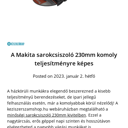
A Makita sarokcsiszoló 230mm komoly
teljesítményre képes
Posted on 2023. január 2. hétfő
A házkörüli munkákra elegendő beszerezned a kisebb
teljesítményű berendezéseket, de ipari jellegű
felhasználás esetén, már a komolyabbak körül nézelődj! A
keziszerszamshop.hu webáruházban megtalálható a
minőségi sarokcsiszoló 230mm kivitelben
. Ezzel a
nagytárcsás, erős géppel napi szinten és hosszútávon
elvégezheted a nagyobb vágási munkákat is.