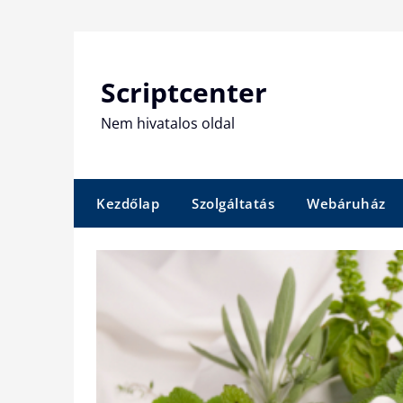
Skip
to
content
Scriptcenter
Nem hivatalos oldal
Kezdőlap
Szolgáltatás
Webáruház