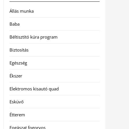
Állás munka
Baba
Béltisztító kúra program
Biztosítás
Egészség
Ékszer
Elektromos kisautó quad
Esküvő
Étterem
Fogászat fogorvos