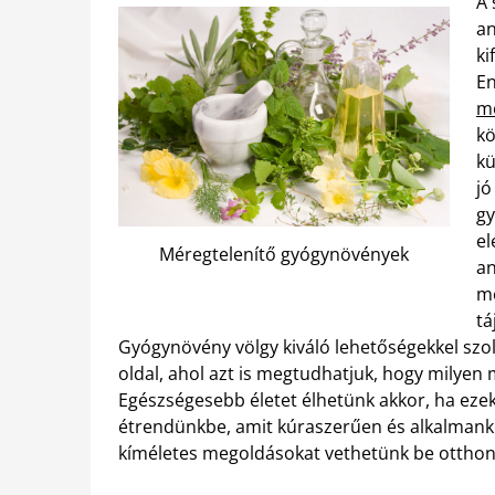
A 
an
ki
En
mé
kö
kü
jó
gy
el
Méregtelenítő gyógynövények
an
me
tá
Gyógynövény völgy kiváló lehetőségekkel szo
oldal, ahol azt is megtudhatjuk, hogy milye
Egészségesebb életet élhetünk akkor, ha eze
étrendünkbe, amit kúraszerűen és alkalmank
kíméletes megoldásokat vethetünk be otthon 