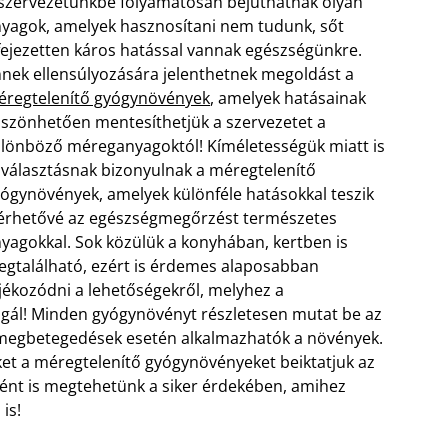
szervezetünkbe folyamatosan bejuthatnak olyan
yagok, amelyek hasznosítani nem tudunk, sőt
fejezetten káros hatással vannak egészségünkre.
nek ellensúlyozására jelenthetnek megoldást a
regtelenítő gyógynövények
, amelyek hatásainak
szönhetően mentesíthetjük a szervezetet a
lönböző méreganyagoktól! Kíméletességük miatt is
 választásnak bizonyulnak a méregtelenítő
ógynövények, amelyek különféle hatásokkal teszik
érhetővé az egészségmegőrzést természetes
yagokkal. Sok közülük a konyhában, kertben is
gtalálható, ezért is érdemes alaposabban
jékozódni a lehetőségekről,
melyhez a
lgál! Minden gyógynövényt részletesen mutat be az
n megbetegedések esetén alkalmazhatók a növények.
ket a méregtelenítő gyógynövényeket beiktatjuk az
ént is megtehetünk a siker érdekében, amihez
is!