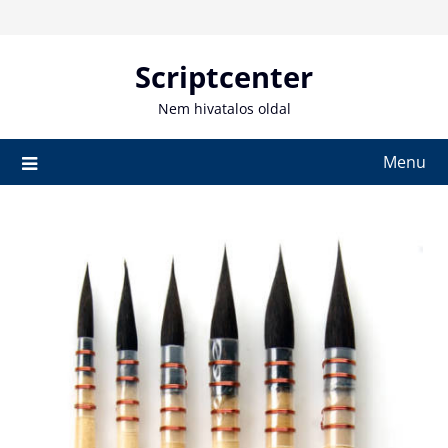
Skip
to
content
Scriptcenter
Nem hivatalos oldal
Menu