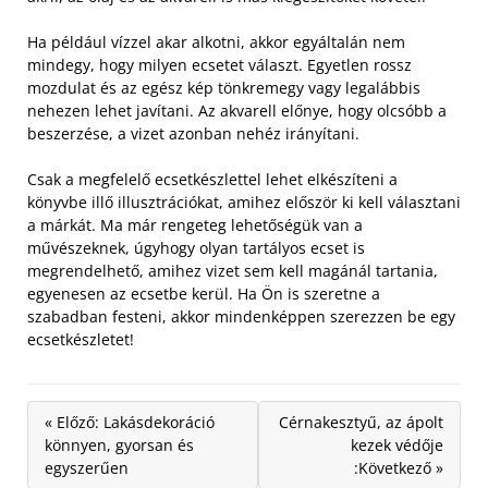
Ha például vízzel akar alkotni, akkor egyáltalán nem
mindegy, hogy milyen ecsetet választ. Egyetlen rossz
mozdulat és az egész kép tönkremegy vagy legalábbis
nehezen lehet javítani. Az akvarell előnye, hogy olcsóbb a
beszerzése, a vizet azonban nehéz irányítani.
Csak a megfelelő ecsetkészlettel lehet elkészíteni a
könyvbe illő illusztrációkat, amihez először ki kell választani
a márkát. Ma már rengeteg lehetőségük van a
művészeknek, úgyhogy olyan tartályos ecset is
megrendelhető, amihez vizet sem kell magánál tartania,
egyenesen az ecsetbe kerül. Ha Ön is szeretne a
szabadban festeni, akkor mindenképpen szerezzen be egy
ecsetkészletet!
« Előző: Lakásdekoráció
Cérnakesztyű, az ápolt
könnyen, gyorsan és
kezek védője
egyszerűen
:Következő »