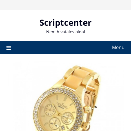
Skip
to
content
Scriptcenter
Nem hivatalos oldal
Menu