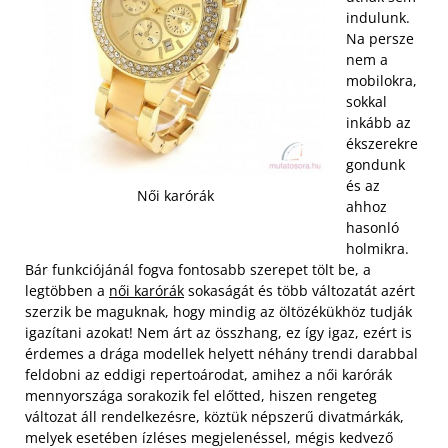
indulunk.
Na persze
nem a
mobilokra,
sokkal
inkább az
ékszerekre
gondunk
és az
Női karórák
ahhoz
hasonló
holmikra.
Bár funkciójánál fogva fontosabb szerepet tölt be, a
legtöbben a
női karórák
sokaságát és több változatát azért
szerzik be maguknak, hogy mindig az öltözékükhöz tudják
igazítani azokat! Nem árt az összhang, ez így igaz, ezért is
érdemes a drága modellek helyett néhány trendi darabbal
feldobni az eddigi repertoárodat, amihez a női karórák
mennyországa sorakozik fel előtted, hiszen rengeteg
változat áll rendelkezésre, köztük népszerű divatmárkák,
melyek esetében ízléses megjelenéssel, mégis kedvező