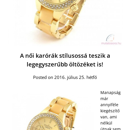
A női karórák stílusossá teszik a
legegyszerűbb öltözéket is!
Posted on 2016. július 25. hétfő
Manapság
már
annyiféle
kiegészítő
van, ami
nélkül
útnak sem