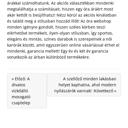
árakkal számolhatunk.
Az akciós választékban mindenki
megtalálhatja a számításait, hiszen egy óra áráért most
akár kettőt is beújíthatsz! Nézz körül az akciós kínálatban
és találd meg a stílusban hozzád illőt! Az óra webshop
minden igényre gondolt, hiszen széles körben teszi
elérhetővé termékeit, ilyen-olyan stílusban, így sportos,
elegáns és mintás, színes darabok is szerepelnek a női
karórák között, amit egyszerűen online vásárlással érhet el
mindenki, garancia mellett! Egy év és két év garancia
vonatkozik az árban különböző termékekre.
« Előző: A
A szellőző minden lakásban
divatos
helyet kaphatna, ahol modern
vízkőálló
nyílászárók vannak! :Következő »
mosogató
csaptelep