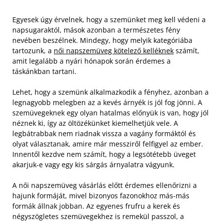
Egyesek úgy érvelnek, hogy a szemünket meg kell védeni a
napsugaraktól, mások azonban a természetes fény
nevében beszélnek. Mindegy, hogy melyik kategóriába
tartozunk, a
női napszemüveg kötelező kelléknek
számít,
amit legalább a nyári hónapok során érdemes a
táskánkban tartani.
Lehet, hogy a szemünk alkalmazkodik a fényhez, azonban a
legnagyobb melegben az a kevés árnyék is jól fog jönni. A
szemüvegeknek egy olyan hatalmas előnyük is van, hogy jól
néznek ki, így az öltözékünket kiemelhetjük vele.
A
legbátrabbak nem riadnak vissza a vagány formáktól és
olyat választanak, amire már messziről felfigyel az ember.
Innentől kezdve nem számít, hogy a legsötétebb üveget
akarjuk-e vagy egy kis sárgás árnyalatra vágyunk.
A női napszemüveg vásárlás előtt érdemes ellenőrizni a
hajunk formáját, mivel bizonyos fazonokhoz más-más
formák állnak jobban. Az egyenes frufru a kerek és
négyszögletes szemüvegekhez is remekül passzol, a