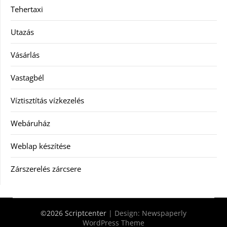
Tehertaxi
Utazás
Vásárlás
Vastagbél
Víztisztítás vízkezelés
Webáruház
Weblap készítése
Zárszerelés zárcsere
©2026 Scriptcenter
| Design:
Newspaperly
WordPress Theme