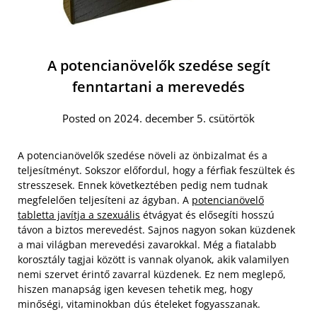
A potencianövelők szedése segít
fenntartani a merevedés
Posted on 2024. december 5. csütörtök
A potencianövelők szedése növeli az önbizalmat és a
teljesítményt. Sokszor előfordul, hogy a férfiak feszültek és
stresszesek. Ennek következtében pedig nem tudnak
megfelelően teljesíteni az ágyban. A
potencianövelő
tabletta javítja a szexuális
étvágyat és elősegíti hosszú
távon a biztos merevedést. Sajnos nagyon sokan küzdenek
a mai világban merevedési zavarokkal. Még a fiatalabb
korosztály tagjai között is vannak olyanok, akik valamilyen
nemi szervet érintő zavarral küzdenek. Ez nem meglepő,
hiszen manapság igen kevesen tehetik meg, hogy
minőségi, vitaminokban dús ételeket fogyasszanak.