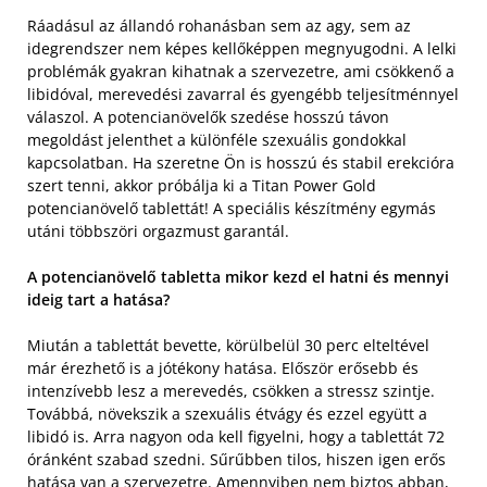
Ráadásul az állandó rohanásban sem az agy, sem az
idegrendszer nem képes kellőképpen megnyugodni. A lelki
problémák gyakran kihatnak a szervezetre, ami csökkenő a
libidóval, merevedési zavarral és gyengébb teljesítménnyel
válaszol. A potencianövelők szedése hosszú távon
megoldást jelenthet a különféle szexuális gondokkal
kapcsolatban. Ha szeretne Ön is hosszú és stabil erekcióra
szert tenni, akkor próbálja ki a Titan Power Gold
potencianövelő tablettát! A speciális készítmény egymás
utáni többszöri orgazmust garantál.
A potencianövelő tabletta mikor kezd el hatni és mennyi
ideig tart a hatása?
Miután a tablettát bevette, körülbelül 30 perc elteltével
már érezhető is a jótékony hatása. Először erősebb és
intenzívebb lesz a merevedés, csökken a stressz szintje.
Továbbá, növekszik a szexuális étvágy és ezzel együtt a
libidó is. Arra nagyon oda kell figyelni, hogy a tablettát 72
óránként szabad szedni. Sűrűbben tilos, hiszen igen erős
hatása van a szervezetre. Amennyiben nem biztos abban,