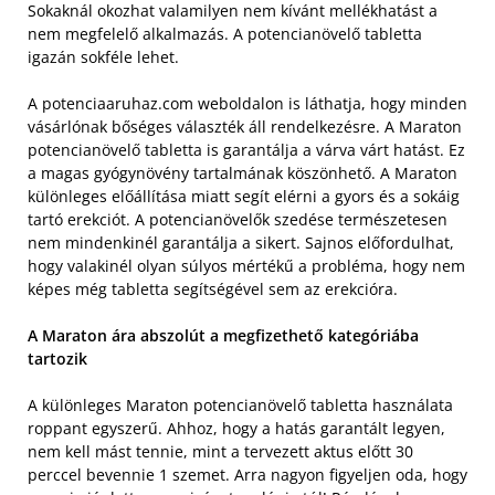
Sokaknál okozhat valamilyen nem kívánt mellékhatást a
nem megfelelő alkalmazás. A potencianövelő tabletta
igazán sokféle lehet.
A potenciaaruhaz.com weboldalon is láthatja, hogy minden
vásárlónak bőséges választék áll rendelkezésre. A Maraton
potencianövelő tabletta is garantálja a várva várt hatást. Ez
a magas gyógynövény tartalmának köszönhető. A Maraton
különleges előállítása miatt segít elérni a gyors és a sokáig
tartó erekciót. A potencianövelők szedése természetesen
nem mindenkinél garantálja a sikert. Sajnos előfordulhat,
hogy valakinél olyan súlyos mértékű a probléma, hogy nem
képes még tabletta segítségével sem az erekcióra.
A Maraton ára abszolút a megfizethető kategóriába
tartozik
A különleges Maraton potencianövelő tabletta használata
roppant egyszerű. Ahhoz, hogy a hatás garantált legyen,
nem kell mást tennie, mint a tervezett aktus előtt 30
perccel bevennie 1 szemet. Arra nagyon figyeljen oda, hogy