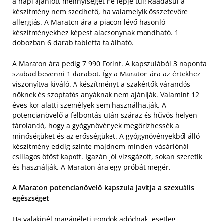
a napi ajánlott mennyiséget ne lépje túl! Ráadásul a
készítmény nem szedhető, ha valamelyik összetevőre
allergiás. A Maraton ára a piacon lévő hasonló
készítményekhez képest alacsonynak mondható. 1
dobozban 6 darab tabletta található.
A Maraton ára pedig 7 990 Forint. A kapszulából 3 naponta
szabad bevenni 1 darabot. Így a Maraton ára az értékhez
viszonyítva kiváló. A készítményt a szakértők várandós
nőknek és szoptatós anyáknak nem ajánlják. Valamint 12
éves kor alatti személyek sem használhatják. A
potencianövelő a felbontás után száraz és hűvös helyen
tárolandó, hogy a gyógynövények megőrizhessék a
minőségüket és az erősségüket. A gyógynövényekből álló
készítmény eddig szinte majdnem minden vásárlónál
csillagos ötöst kapott. Igazán jól vizsgázott, sokan szeretik
és használják. A Maraton ára egy próbát megér.
A Maraton potencianövelő kapszula javítja a szexuális
egészséget
Ha valakinél magánéleti gondok adódnak, esetleg