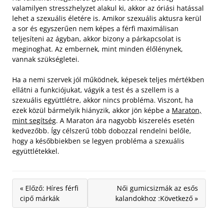
valamilyen stresszhelyzet alakul ki, akkor az óriási hatással
lehet a szexuális életére is. Amikor szexuális aktusra kerül
a sor és egyszerűen nem képes a férfi maximálisan
teljesíteni az ágyban, akkor bizony a párkapcsolat is
meginoghat. Az embernek, mint minden élőlénynek,
vannak szükségletei.
Ha a nemi szervek jól működnek, képesek teljes mértékben
ellátni a funkciójukat, vágyik a test és a szellem is a
szexuális együttlétre, akkor nincs probléma. Viszont, ha
ezek közül bármelyik hiányzik, akkor jön képbe a
Maraton,
mint segítség
. A Maraton ára nagyobb kiszerelés esetén
kedvezőbb. Így célszerű több dobozzal rendelni belőle,
hogy a későbbiekben se legyen probléma a szexuális
együttlétekkel.
« Előző: Híres férfi
Női gumicsizmák az esős
cipő márkák
kalandokhoz :Következő »