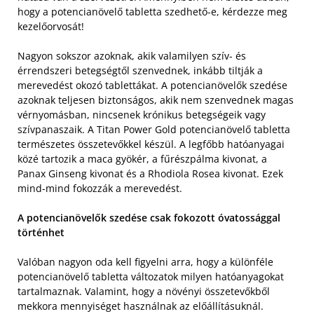
hogy a potencianövelő tabletta szedhető-e, kérdezze meg
kezelőorvosát!
Nagyon sokszor azoknak, akik valamilyen szív- és
érrendszeri betegségtől szenvednek, inkább tiltják a
merevedést okozó tablettákat. A potencianövelők szedése
azoknak teljesen biztonságos, akik nem szenvednek magas
vérnyomásban, nincsenek krónikus betegségeik vagy
szívpanaszaik. A Titan Power Gold potencianövelő tabletta
természetes összetevőkkel készül. A legfőbb hatóanyagai
közé tartozik a maca gyökér, a fűrészpálma kivonat, a
Panax Ginseng kivonat és a Rhodiola Rosea kivonat. Ezek
mind-mind fokozzák a merevedést.
A potencianövelők szedése csak fokozott óvatossággal
történhet
Valóban nagyon oda kell figyelni arra, hogy a különféle
potencianövelő tabletta változatok milyen hatóanyagokat
tartalmaznak. Valamint, hogy a növényi összetevőkből
mekkora mennyiséget használnak az előállításuknál.