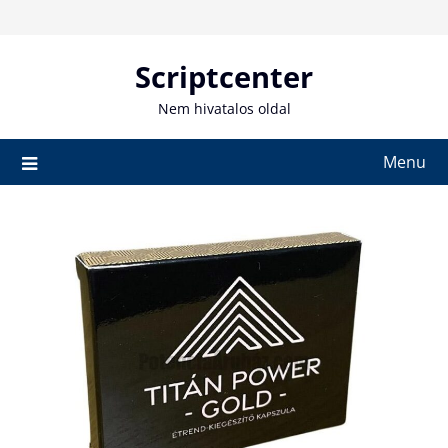
Skip
to
content
Scriptcenter
Nem hivatalos oldal
Menu