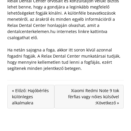
Relax Dental Center orvosait és konzultáljon velük!
Biztos
lehet benne, hogy a gondjára a leginkább megfelelő
lehetőségeket fogják kínálni. A különféle beavatkozások
menetéről, az árakról és minden egyéb információról a
Relax Dental Center honlapján olvashat, amit a
dentalcenterkelemen.hu internetes linkre kattintva
csalogathat elő.
Ha netán sajogna a foga, akkor itt soron kívül azonnal
fogadni fogják. A Relax Dental Center munkatársai tudják,
hogy mennyire kellemetlen tud lenni a fogfájás, ezért
segítenek minden jelentkező betegen.
« Előző: Hajóbérlés
Xiaomi Redmi Note 9 tok
különleges
férfias vagy nőies külsővel
alkalmakra
:Következő »