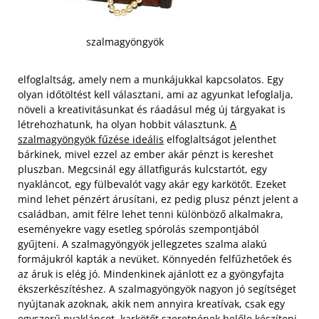
szalmagyöngyök
elfoglaltság, amely nem a munkájukkal kapcsolatos. Egy
olyan időtöltést kell választani, ami az agyunkat lefoglalja,
növeli a kreativitásunkat és ráadásul még új tárgyakat is
létrehozhatunk, ha olyan hobbit választunk.
A
szalmagyöngyök fűzése ideális
elfoglaltságot jelenthet
bárkinek, mivel ezzel az ember akár pénzt is kereshet
pluszban. Megcsinál egy állatfigurás kulcstartót, egy
nyakláncot, egy fülbevalót vagy akár egy karkötőt.
Ezeket
mind lehet pénzért árusítani, ez pedig plusz pénzt jelent a
családban, amit félre lehet tenni különböző alkalmakra,
eseményekre vagy esetleg spórolás szempontjából
gyűjteni. A szalmagyöngyök jellegzetes szalma alakú
formájukról kapták a nevüket. Könnyedén felfűzhetőek és
az áruk is elég jó. Mindenkinek ajánlott ez a gyöngyfajta
ékszerkészítéshez. A szalmagyöngyök nagyon jó segítséget
nyújtanak azoknak, akik nem annyira kreatívak, csak egy
egyszerű nyakláncot, karkötőt szeretnének belőle készíteni.