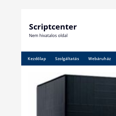
Skip
to
content
Scriptcenter
Nem hivatalos oldal
Kezdőlap
Szolgáltatás
Webáruház