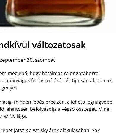
ndkívül változatosak
szeptember 30. szombat
y nem meglepő, hogy hatalmas rajongótáborral
z alapanyagok
felhasználásán és típusán alapulnak.
aigényes.
árlásig, minden lépés precízen, a lehető legnagyobb
dő jelentősen befolyásolja a végső összeget. Minél
 az ízvilága.
epet játszik a whisky árak alakulásában. Sok