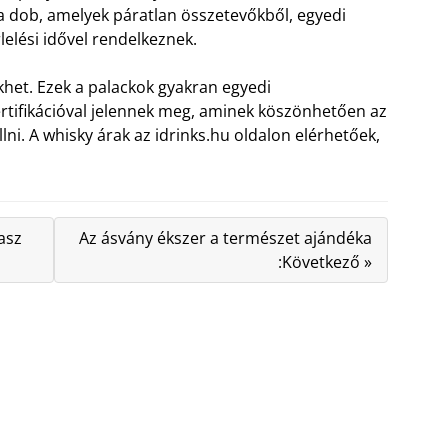
cra dob, amelyek páratlan összetevőkből, egyedi
rlelési idővel rendelkeznek.
khet. Ezek a palackok gyakran egyedi
rtifikációval jelennek meg, aminek köszönhetően az
lni. A whisky árak az idrinks.hu oldalon elérhetőek,
asz
Az ásvány ékszer a természet ajándéka
:Következő »