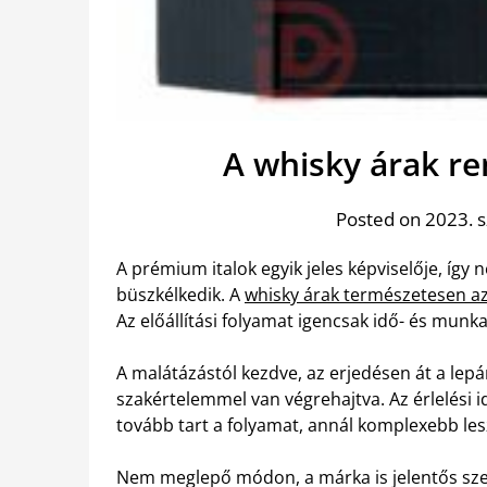
A whisky árak re
Posted on 2023. 
A prémium italok egyik jeles képviselője, íg
büszkélkedik. A
whisky árak természetesen a
Az előállítási folyamat igencsak idő- és munk
A malátázástól kezdve, az erjedésen át a lep
szakértelemmel van végrehajtva. Az érlelési i
tovább tart a folyamat, annál komplexebb lesz
Nem meglepő módon, a márka is jelentős szer