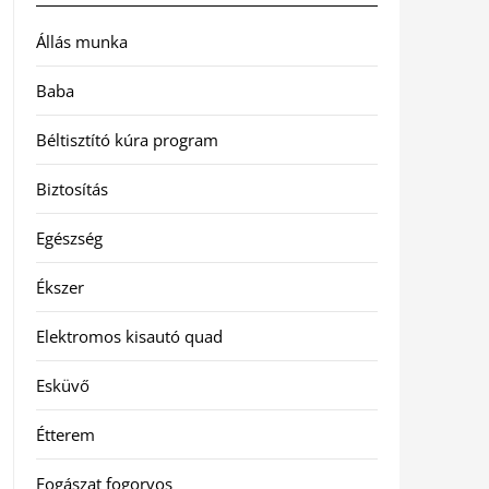
Állás munka
Baba
Béltisztító kúra program
Biztosítás
Egészség
Ékszer
Elektromos kisautó quad
Esküvő
Étterem
Fogászat fogorvos