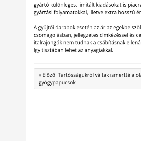
gyártó különleges, limitált kiadásokat is pia
gyártási folyamatokkal, illetve extra hosszú é
A gyűjtői darabok esetén az ár az egekbe szö
csomagolásban, jellegzetes címkézéssel és ce
italrajongók nem tudnak a csábításnak ellenál
így tisztában lehet az anyagiakkal.
« Előző: Tartósságukról váltak ismertté a ol
gyógypapucsok