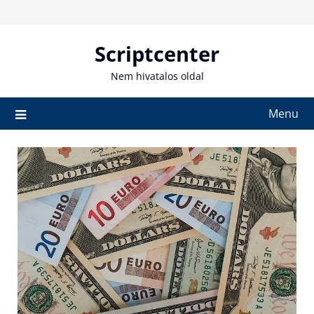
Skip
to
content
Scriptcenter
Nem hivatalos oldal
Menu