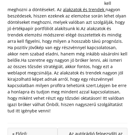
kell
meghozni a döntéseket. Az
alakzatok és trendek
nagyon
beszédesek, hiszen ezeknek az elemzése során lehet olyan
döntéseket meghozni, melyek valóban azt szolgálják, hogy
jó értékpapír portfóliót alakítsunk ki.Az alakzatok és
trendek elemzési módszerei elégé összetettek és mindig
arra kell figyelni, hogy milyen a hosszabb távú prognózis.
Ha pozitív jövőkép van egy részvénnyel kapcsolatosan,
akkor nem szabad eladni, hanem még inkább vásárolni kell
belőle.
Ha szeretne egy nagyon jó bróker lenni, aki ismeri
az összes tőzsdei stratégiát, akkor fontos, hogy ezt a
weblapot megcsinálja. Az alakzatok és trendek nagyon jól
kirajzolható képet adnak arról, hogy egy részvénnyel
kapcsolatban milyen profitra tehetünk szert.Lépjen be erre
a honlapra és tudjon meg mindent azzal kapcsolatosan,
hogy miként vehet részt egy tőzsdei oktatáson! Itt valóban
igazi bróker válhat Önből, hiszen nagyszerű szolgáltatást
tud itt igénybe venni!
« Előző:
Az autórádió felpezsdíti az