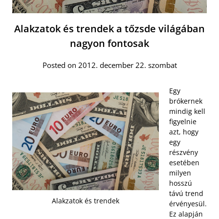
Alakzatok és trendek a tőzsde világában
nagyon fontosak
Posted on 2012. december 22. szombat
Egy
brókernek
mindig kell
figyelnie
azt, hogy
egy
részvény
esetében
milyen
hosszú
távú trend
Alakzatok és trendek
érvényesül.
Ez alapján