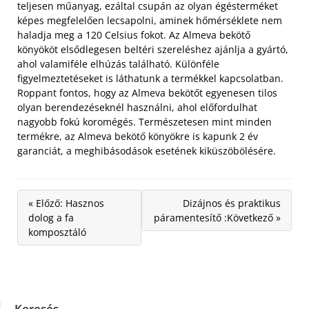
teljesen műanyag, ezáltal csupán az olyan égésterméket
képes megfelelően lecsapolni, aminek hőmérséklete nem
haladja meg a 120 Celsius fokot.
Az Almeva bekötő
könyököt elsődlegesen beltéri szereléshez ajánlja a gyártó,
ahol valamiféle elhúzás található. Különféle
figyelmeztetéseket is láthatunk a termékkel kapcsolatban.
Roppant fontos, hogy az Almeva bekötőt egyenesen tilos
olyan berendezéseknél használni, ahol előfordulhat
nagyobb fokú koromégés. Természetesen mint minden
termékre, az Almeva bekötő könyökre is kapunk 2 év
garanciát, a meghibásodások esetének kiküszöbölésére.
« Előző: Hasznos
Dizájnos és praktikus
dolog a fa
páramentesítő :Következő »
komposztáló
Keresés