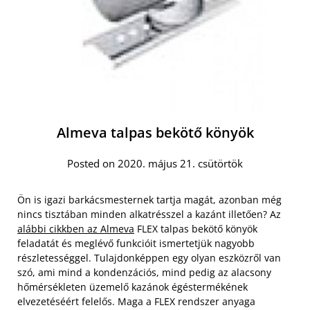
Almeva talpas bekötő könyök
Posted on 2020. május 21. csütörtök
Ön is igazi barkácsmesternek tartja magát, azonban még
nincs tisztában minden alkatrésszel a kazánt illetően? Az
alábbi cikkben az Almeva
FLEX talpas bekötő könyök
feladatát és meglévő funkcióit ismertetjük nagyobb
részletességgel. Tulajdonképpen egy olyan eszközről van
szó, ami mind a kondenzációs, mind pedig az alacsony
hőmérsékleten üzemelő kazánok égéstermékének
elvezetéséért felelős. Maga a FLEX rendszer anyaga