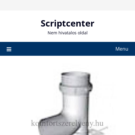
Skip
to
content
Scriptcenter
Nem hivatalos oldal
Menu