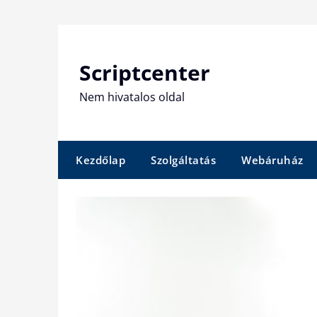
Skip
to
content
Scriptcenter
Nem hivatalos oldal
Kezdőlap
Szolgáltatás
Webáruház