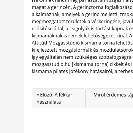
Ha Önnek nincs még panasza, a mozgáshiány 
magát a gerincén. A gerinctorna foglalkozás
alkalmaznak, amelyek a gerinc melletti izmokat l
megmozgatott területek a vérkeringése, javul 
erősítése által, a csigolyák is tartást kapnak é
kismamáknak is remek lehetőségeket kínál. 
Attitűd Mozgásstúdió kismama torna lehetős
kifejlesztett mozgásformák és mozdulatsorok
így egyáltalán nem szükséges szobafogságra ít
mozgasstudio.hu [kismama torna] cikkeit és 
kismama pilates jótékony hatásairól, a terhe
« Előző: A fékkar
Miről érdemes tá
használata