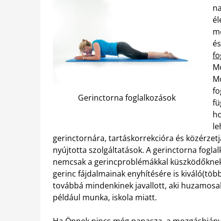
na
él
me
és
fo
Mo
Mo
fo
Gerinctorna foglalkozások
fü
ho
le
gerinctornára, tartáskorrekcióra és közérzet
nyújtotta szolgáltatások. A gerinctorna fogla
nemcsak a gerincproblémákkal küszködőknek a
gerinc fájdalmainak enyhítésére is kiváló(tö
továbbá mindenkinek javallott, aki huzamosa
például munka, iskola miatt.