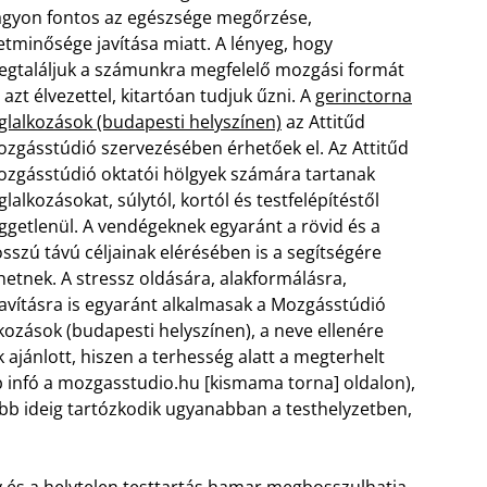
gyon fontos az egészsége megőrzése,
etminősége javítása miatt. A lényeg, hogy
gtaláljuk a számunkra megfelelő mozgási formát
 azt élvezettel, kitartóan tudjuk űzni. A
gerinctorna
glalkozások (budapesti helyszínen)
az Attitűd
zgásstúdió szervezésében érhetőek el. Az Attitűd
zgásstúdió oktatói hölgyek számára tartanak
glalkozásokat, súlytól, kortól és testfelépítéstől
ggetlenül. A vendégeknek egyaránt a rövid és a
sszú távú céljainak elérésében is a segítségére
hetnek. A stressz oldására, alakformálásra,
javításra is egyaránt alkalmasak a Mozgásstúdió
lkozások (budapesti helyszínen), a neve ellenére
jánlott, hiszen a terhesség alatt a megterhelt
bb infó a mozgasstudio.hu [kismama torna] oldalon),
bb ideig tartózkodik ugyanabban a testhelyzetben,