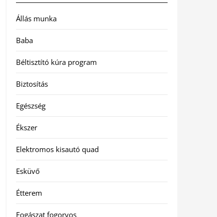
Állás munka
Baba
Béltisztító kúra program
Biztosítás
Egészség
Ékszer
Elektromos kisautó quad
Esküvő
Étterem
Fogászat fogorvos