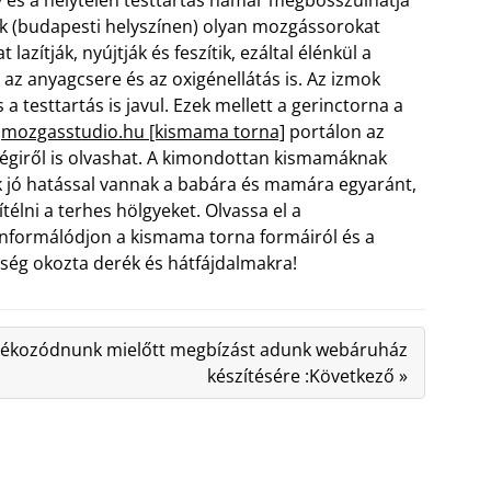
és a helytelen testtartás hamar megbosszulhatja
ok (budapesti helyszínen) olyan mozgássorokat
azítják, nyújtják és feszítik, ezáltal élénkül a
az anyagcsere és az oxigénellátás is. Az izmok
s a testtartás is javul. Ezek mellett a gerinctorna a
A
mozgasstudio.hu [kismama torna]
portálon az
égiről is olvashat. A kimondottan kismamáknak
 jó hatással vannak a babára és mamára egyaránt,
élni a terhes hölgyeket. Olvassa el a
informálódjon a kismama torna formáiról és a
sség okozta derék és hátfájdalmakra!
jékozódnunk mielőtt megbízást adunk webáruház
készítésére :Következő »