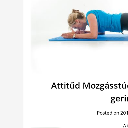
Attitűd Mozgásstú
ger
Posted on 201
A 