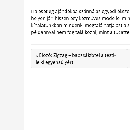
Ha esetleg ajándékba szánná az egyedi éksze
helyen jár, hiszen egy kézműves modellel mind
kínálatunkban mindenki megtalálhatja azt a stí
példánnyal nem fog találkozni, mint a tucat
« Előző: Zigzag – babzsákfotel a testi-
lelki egyensúlyért