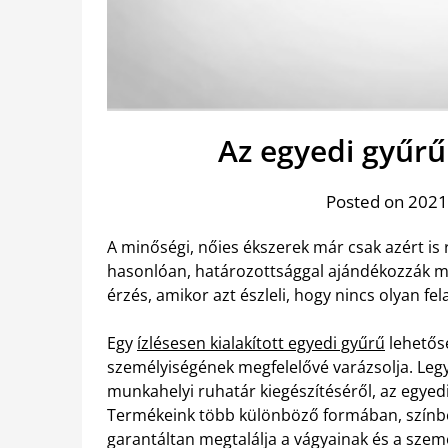
Az egyedi gyűrű 
Posted on 2021
A minőségi, nőies ékszerek már csak azért is
hasonlóan, határozottsággal ajándékozzák me
érzés, amikor azt észleli, hogy nincs olyan fe
Egy
ízlésesen kialakított egyedi gyűrű
lehetősé
személyiségének megfelelővé varázsolja. Leg
munkahelyi ruhatár kiegészítéséről, az egye
Termékeink több különböző formában, színben
garantáltan megtalálja a vágyainak és a sze