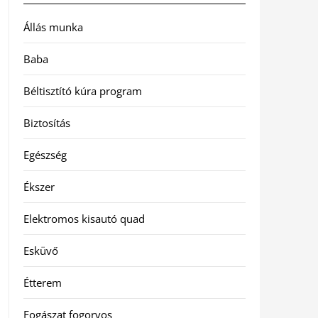
Állás munka
Baba
Béltisztító kúra program
Biztosítás
Egészség
Ékszer
Elektromos kisautó quad
Esküvő
Étterem
Fogászat fogorvos