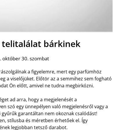
telitalálat bárkinek
. október 30. szombat
 rászolgálnak a figyelemre, mert egy parfümhöz
g a viselőjüket. Előtör az a semmihez sem fogható
ladat Ön előtt, amivel ne tudna megbirkózni.
get ad arra, hogy a megjelenését a
yen szó egy ünnepélyen való megjelenésről vagy a
di gyűrűk garantáltan nem okoznak csalódást!
, stílusba és méretben érhetőek el. Így
mének legjobban tetsző darabot.