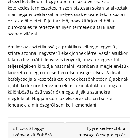
elkezd kételkedni, hogy ebben mi az átverés. Ez a
kételkedés természetes, hiszen biztosan sokan találkoztak
már negatív példákkal, amelyek csak erősítették, fokozták
ezt az előítéletet. Eljött az idő, hogy kitörjön ebből a
burokból és felfedezze az ilyen termékek által kínált
szabad világot!
Amikor az esztétikusság a praktikus jelleggel egyesül,
szinte azonnal nagyszerű ékek jönnek létre. Vásárlásukkor
talán a leginkább lényeges tényező, hogy a kiegészítőt
teljességében ki tudja használni. Azonban a megjelenésük,
kinézetük a legtöbb esetben elsőbbséget élvez. A divat
befolyásolja a készítésüket, ennek köszönhetően újabbnál-
újabb kollekciók fedezhetőek fel a kínálatokban, hogy a
különböző ízlésű vásárlók megtalálják a számukra
megfelelőt. Napjainkban az ékszerek olcsón bárkié
lehetnek, a minőségről sem kell lemondani.
« Előző: Shaggy
Egyre kedvezőbb a
szőnyeg különböző
mosogató csaptelep ár