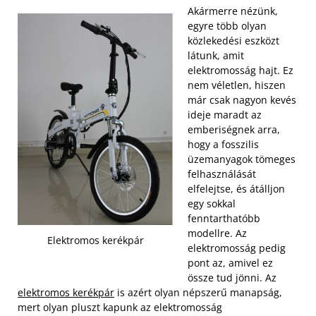
Akármerre nézünk,
egyre több olyan
közlekedési eszközt
látunk, amit
elektromosság hajt. Ez
nem véletlen, hiszen
már csak nagyon kevés
ideje maradt az
emberiségnek arra,
hogy a fosszilis
üzemanyagok tömeges
felhasználását
elfelejtse, és átálljon
egy sokkal
fenntarthatóbb
modellre. Az
Elektromos kerékpár
elektromosság pedig
pont az, amivel ez
össze tud jönni. Az
elektromos kerékpár
is azért olyan népszerű manapság,
mert olyan pluszt kapunk az elektromosság