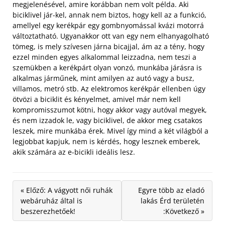
megjelenésével, amire korábban nem volt példa. Aki
biciklivel jár-kel, annak nem biztos, hogy kell az a funkció,
amellyel egy kerékpár egy gombnyomással kvázi motorrá
változtatható. Ugyanakkor ott van egy nem elhanyagolható
tömeg, is mely szívesen járna bicajjal, ám az a tény, hogy
ezzel minden egyes alkalommal leizzadna, nem teszi a
szemükben a kerékpárt olyan vonzó,
munkába járásra is
alkalmas járműnek, mint amilyen az autó vagy a busz,
villamos, metró stb. Az elektromos kerékpár ellenben úgy
ötvözi a biciklit és kényelmet, amivel már nem kell
kompromisszumot kötni, hogy akkor vagy autóval megyek,
és nem izzadok le, vagy biciklivel, de akkor meg csatakos
leszek, mire munkába érek. Mivel így mind a két világból a
legjobbat kapjuk, nem is kérdés, hogy lesznek emberek,
akik számára az e-bicikli ideális lesz.
« Előző: A vágyott női ruhák
Egyre több az eladó
webáruház által is
lakás Érd területén
beszerezhetőek!
:Következő »