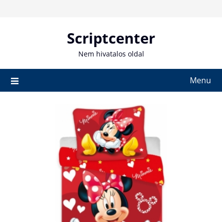
Skip
to
content
Scriptcenter
Nem hivatalos oldal
Menu