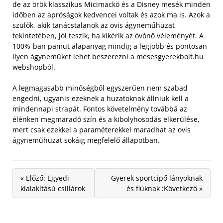
de az örök klasszikus Micimackó és a Disney mesék minden
időben az apróságok kedvencei voltak és azok ma is.
Azok a
szülők, akik tanácstalanok az ovis ágyneműhuzat
tekintetében, jól teszik, ha kikérik az óvónő véleményét. A
100%-ban pamut alapanyag mindig a legjobb és pontosan
ilyen ágyneműket lehet beszerezni a mesesgyerekbolt.hu
webshopból.
A legmagasabb minőségből egyszerűen nem szabad
engedni, ugyanis ezeknek a huzatoknak állniuk kell a
mindennapi strapát. Fontos követelmény továbbá az
élénken megmaradó szín és a kibolyhosodás elkerülése,
mert csak ezekkel a paraméterekkel maradhat az ovis
ágyneműhuzat sokáig megfelelő állapotban.
« Előző: Egyedi
Gyerek sportcipő lányoknak
kialakítású csillárok
és fiúknak :Következő »