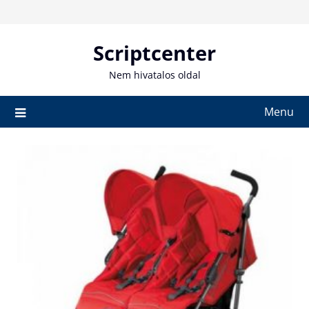
Skip
to
content
Scriptcenter
Nem hivatalos oldal
Menu