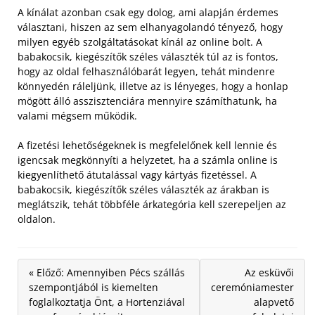
A kínálat azonban csak egy dolog, ami alapján érdemes
választani, hiszen az sem elhanyagolandó tényező, hogy
milyen egyéb szolgáltatásokat kínál az online bolt.
A
babakocsik, kiegészítők széles választék túl az is fontos,
hogy az oldal felhasználóbarát legyen, tehát mindenre
könnyedén ráleljünk, illetve az is lényeges, hogy a honlap
mögött álló asszisztenciára mennyire számíthatunk, ha
valami mégsem működik.
A fizetési lehetőségeknek is megfelelőnek kell lennie és
igencsak megkönnyíti a helyzetet, ha a számla online is
kiegyenlíthető átutalással vagy kártyás fizetéssel. A
babakocsik, kiegészítők széles választék az árakban is
meglátszik, tehát többféle árkategória kell szerepeljen az
oldalon.
« Előző: Amennyiben Pécs szállás
Az esküvői
szempontjából is kiemelten
ceremóniamester
foglalkoztatja Önt, a Hortenziával
alapvető