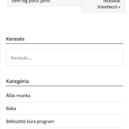
nem fog pórul járni!
feladatai
:Következő »
Keresés
KERESÉS:
Kategória
Állás munka
Baba
Béltisztító kúra program