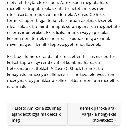
életvitelt folytatók körében. Az ezekben megtalálható
modellek strapabíróak, szinte törhetetlenek és nem
utolsósorban rendkívül modernek.
A Casio G Shock
termékcsoport tagjai tehát elsősorban azoknak lesznek
ideálisak, akik a mindennapok során igénylik a megbízható
és erős időmérőket. Ezek fizikai munka vagy sportolás
közben nem törnek és nem karcolódnak meg azonnal,
mivel magas ellenálló képességgel rendelkeznek.
Ezek az időmérők ráadásul kifejezetten férfias és sportos
külsőt kaptak, így rendkívül jól kombinálhatóak a
hétköznapi szettekkel. A Casio G Shock termékek a
kimagasló minőségük ellenére is rendkívül előnyös áron
mozognak, ugyanakkor a kollekciókban prémium modellek
is vannak.
« Előző: Amikor a szülinapi
Remek paróka árak
ajándékot izgalmak előzik
várják a hölgyeket
meg
:Következő »