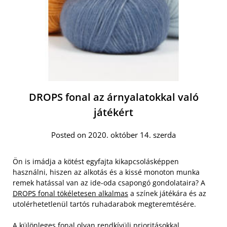
DROPS fonal az árnyalatokkal való
játékért
Posted on 2020. október 14. szerda
Ön is imádja a kötést egyfajta kikapcsolásképpen
használni, hiszen az alkotás és a kissé monoton munka
remek hatással van az ide-oda csapongó gondolataira? A
DROPS fonal tökéletesen alkalmas
a színek játékára és az
utolérhetetlenül tartós ruhadarabok megteremtésére.
A különleges fonal olyan rendkívüli prioritásokkal