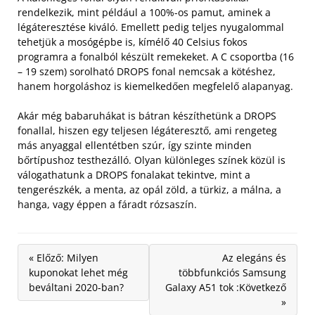
rendelkezik, mint például a 100%-os pamut, aminek a
légáteresztése kiváló. Emellett pedig teljes nyugalommal
tehetjük a mosógépbe is, kímélő 40 Celsius fokos
programra a fonalból készült remekeket.
A C csoportba (16
– 19 szem) sorolható DROPS fonal nemcsak a kötéshez,
hanem horgoláshoz is kiemelkedően megfelelő alapanyag.
Akár még babaruhákat is bátran készíthetünk a DROPS
fonallal, hiszen egy teljesen légáteresztő, ami rengeteg
más anyaggal ellentétben szúr, így szinte minden
bőrtípushoz testhezálló. Olyan különleges színek közül is
válogathatunk a DROPS fonalakat tekintve, mint a
tengerészkék, a menta, az opál zöld, a türkiz, a málna, a
hanga, vagy éppen a fáradt rózsaszín.
« Előző: Milyen
Az elegáns és
kuponokat lehet még
többfunkciós Samsung
beváltani 2020-ban?
Galaxy A51 tok :Következő
»