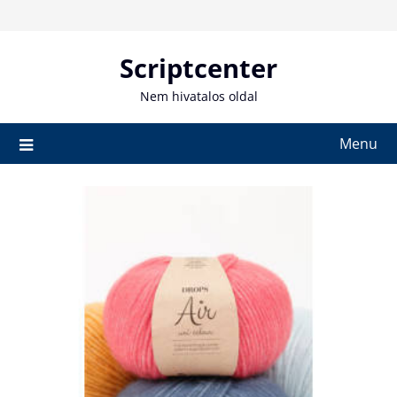
Skip
to
content
Scriptcenter
Nem hivatalos oldal
Menu