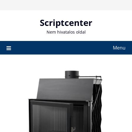
Skip
to
content
Scriptcenter
Nem hivatalos oldal
Menu