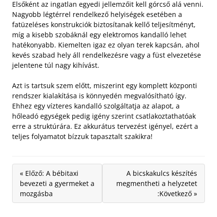
Elsőként az ingatlan egyedi jellemzőit kell górcső alá venni.
Nagyobb légtérrel rendelkező helyiségek esetében a
fatüzeléses konstrukciók biztosítanak kellő teljesítményt,
míg a kisebb szobáknál egy elektromos kandalló lehet
hatékonyabb. Kiemelten igaz ez olyan terek kapcsán, ahol
kevés szabad hely áll rendelkezésre vagy a füst elvezetése
jelentene túl nagy kihívást.
Azt is tartsuk szem előtt, miszerint egy komplett központi
rendszer kialakítása is könnyedén megvalósítható így.
Ehhez egy vízteres kandalló szolgáltatja az alapot, a
hőleadó egységek pedig igény szerint csatlakoztathatóak
erre a struktúrára. Ez akkurátus tervezést igényel, ezért a
teljes folyamatot bízzuk tapasztalt szakikra!
« Előző: A bébitaxi
A bicskakulcs készítés
bevezeti a gyermeket a
megmentheti a helyzetet
mozgásba
:Következő »