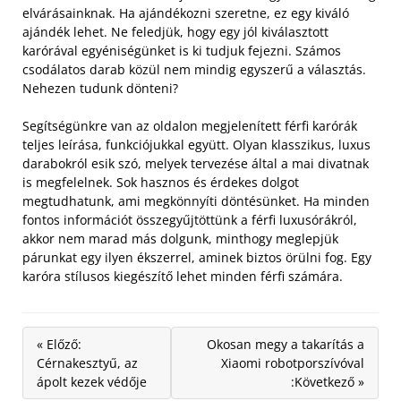
elvárásainknak. Ha ajándékozni szeretne, ez egy kiváló
ajándék lehet. Ne feledjük, hogy egy jól kiválasztott
karórával egyéniségünket is ki tudjuk fejezni. Számos
csodálatos darab közül nem mindig egyszerű a választás.
Nehezen tudunk dönteni?
Segítségünkre van az oldalon megjelenített férfi karórák
teljes leírása, funkciójukkal együtt. Olyan klasszikus, luxus
darabokról esik szó, melyek tervezése által a mai divatnak
is megfelelnek. Sok hasznos és érdekes dolgot
megtudhatunk, ami megkönnyíti döntésünket. Ha minden
fontos információt összegyűjtöttünk a férfi luxusórákról,
akkor nem marad más dolgunk, minthogy meglepjük
párunkat egy ilyen ékszerrel, aminek biztos örülni fog. Egy
karóra stílusos kiegészítő lehet minden férfi számára.
« Előző:
Okosan megy a takarítás a
Cérnakesztyű, az
Xiaomi robotporszívóval
ápolt kezek védője
:Következő »