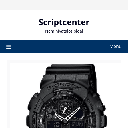
Skip
to
content
Scriptcenter
Nem hivatalos oldal
Menu