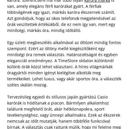
karóra. Szerencsére ma már több olyan
karóra márka
is
van, amely elegáns férfi karórákat gyárt. A férfiak
többségének egy igazi, márkás karóra ékszernek számít.
Azt gondoljuk, hogy az okos telefonok megjelenésével az
órák veszítettek értékükből, de ez nem így van, mert egy
minőségi, márkás óra, mindig időtálló.
Egy üzleti megbeszélés alkalmával az öltözet mindig fontos
szempont. Ezért az öltöny mellé kiegészítőként egy
minőségi óra remek választás. Határozottságot és egyben
eleganciát eredményez. A TimeStore oldalon különbnél
különb órák közül lehet választani. A híres világmárkák
óragyártói minden igényt kielégítve alkották meg
termékeiket. Lehet luxus, vagy akár sportos óra, a választék
széles skálán mozog.
Tervezésileg egyedi és stílusos japán gyártású Casio
karórák is hódítanak a piacon. Bármilyen alkalomhoz
találunk megfelelő órát, akár hétköznapokra, sport
tevékenységhez, vagy ünnepi alkalmakra. Ezek az ékszerek
nemcsak az időt mutatják, hanem többféle funkcióval
bírnak. A választás csak rajtunk múlik, hogy mi felelne meg