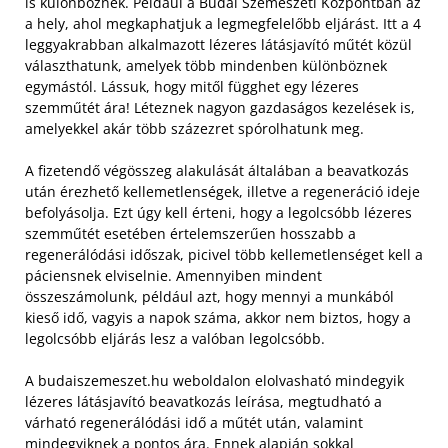
is különböznek. Például a Budai Szemészeti Központban az
a hely, ahol megkaphatjuk a legmegfelelőbb eljárást. Itt a 4
leggyakrabban alkalmazott lézeres látásjavító műtét közül
választhatunk, amelyek több mindenben különböznek
egymástól. Lássuk, hogy mitől függhet egy lézeres
szemműtét ára! Léteznek nagyon gazdaságos kezelések is,
amelyekkel akár több százezret spórolhatunk meg.
A fizetendő végösszeg alakulását általában a beavatkozás
után érezhető kellemetlenségek, illetve a regeneráció ideje
befolyásolja. Ezt úgy kell érteni, hogy a legolcsóbb lézeres
szemműtét esetében értelemszerűen hosszabb a
regenerálódási időszak, picivel több kellemetlenséget kell a
páciensnek elviselnie. Amennyiben mindent
összeszámolunk, például azt, hogy mennyi a munkából
kieső idő, vagyis a napok száma, akkor nem biztos, hogy a
legolcsóbb eljárás lesz a valóban legolcsóbb.
A budaiszemeszet.hu weboldalon elolvasható mindegyik
lézeres látásjavító beavatkozás leírása, megtudható a
várható regenerálódási idő a műtét után, valamint
mindegyiknek a pontos ára. Ennek alapján sokkal