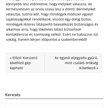
könnyebb lesz eldöntenie, hogy melyiket válassza, de
természetesen az orvos szava lesz a döntő. Bármelyiket
választja, tudnia kell, hogy mindegyik módszer egyedi
sajátosságokkal rendelkezik, viszont egy dolog biztos,
mindegyik lézeres látásjavító beavatkozás biztonságos és
alkalmas arra, hogy tökéletes látást biztosítson
kontaktlencse és szemüveg nélkül. Ezért ne habozzon túl
sokáig, hanem kérjen időpontot a szakemberektől!
« Előző: Korszerű
Az egyedi eljegyzési gyűrű,
kávéfőző gép
mint családi örökség
kapható
:Következő »
Keresés
KERESÉS: