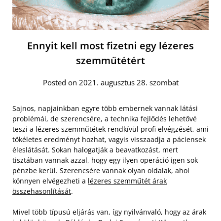
Ennyit kell most fizetni egy lézeres
szemműtétért
Posted on 2021. augusztus 28. szombat
Sajnos, napjainkban egyre több embernek vannak látási
problémái, de szerencsére, a technika fejlődés lehetővé
teszi a lézeres szemműtétek rendkívül profi elvégzését, ami
tökéletes eredményt hozhat, vagyis visszaadja a páciensek
éleslátását. Sokan halogatják a beavatkozást, mert
tisztában vannak azzal, hogy egy ilyen operáció igen sok
pénzbe kerül. Szerencsére vannak olyan oldalak, ahol
könnyen elvégezheti a
lézeres szemműtét árak
összehasonlítását
.
Mivel több típusú eljárás van, így nyilvánvaló, hogy az árak