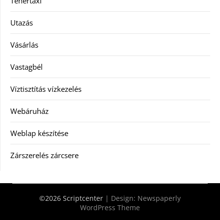
Tehertaxi
Utazás
Vásárlás
Vastagbél
Víztisztítás vízkezelés
Webáruház
Weblap készítése
Zárszerelés zárcsere
©2026 Scriptcenter
| Design:
Newspaperly
WordPress Theme