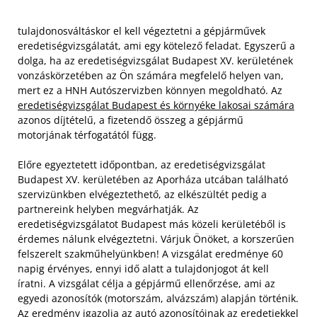
tulajdonosváltáskor el kell végeztetni a gépjárművek
eredetiségvizsgálatát, ami egy kötelező feladat. Egyszerű a
dolga, ha az eredetiségvizsgálat Budapest XV. kerületének
vonzáskörzetében az Ön számára megfelelő helyen van,
mert ez a HNH Autószervizben könnyen megoldható. Az
eredetiségvizsgálat Budapest és környéke lakosai számára
azonos díjtételű, a fizetendő összeg a gépjármű
motorjának térfogatától függ.
Előre egyeztetett időpontban, az eredetiségvizsgálat
Budapest XV. kerületében az Aporháza utcában található
szervizünkben elvégeztethető, az elkészültét pedig a
partnereink helyben megvárhatják. Az
eredetiségvizsgálatot Budapest más közeli kerületéből is
érdemes nálunk elvégeztetni. Várjuk Önöket, a korszerűen
felszerelt szakműhelyünkben! A vizsgálat eredménye 60
napig érvényes, ennyi idő alatt a tulajdonjogot át kell
íratni. A vizsgálat célja a gépjármű ellenőrzése, ami az
egyedi azonosítók (motorszám, alvázszám) alapján történik.
Az eredmény igazolja az autó azonosítóinak az eredetiekkel