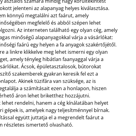
y asztalos számára mindig nagy körültekintést
okott jelenteni az alapanyag helyes kiválasztása.
m könnyű megtalálni azt faárut, amely
nőségében megfelelő és abból szépen lehet
lgozni. Az interneten található egy olyan cég, amely
gas minőségű alapanyagokkal várja a vásárlókat:
nőségi faárú egy helyen a fa anyagok szakértőjétől.
re a linkre klikkelve meg lehet ismerni egy olyan
get, amely tényleg hibátlan faanyaggal várja a
sárlókat. Ácsok, épületasztalosok, bútorokat
szítő szakemberek gyakran keresik fel ezt a
onlapot.
Akinek tüzifára van szüksége, az is
gtalálja a számításait ezen a honlapon, hiszen
érhető áron lehet briketthez hozzájutni.
 lehet rendelni, hanem a cég kínálatában helyet
i gépek is, amelyek nagy teljesítménnyel bírnak.
ítással együtt juttatja el a megrendelt faárut a
 részletes ismertető olvasható.