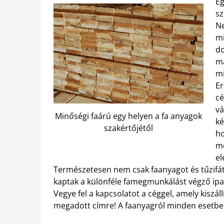
Eg
sz
Ne
mi
do
ma
mi
Er
cé
vá
Minőségi faárú egy helyen a fa anyagok
ké
szakértőjétől
h
me
el
Természetesen nem csak faanyagot és tűzifát
kaptak a különféle famegmunkálást végző ipar
Vegye fel a kapcsolatot a céggel, amely kiszáll
megadott címre! A faanyagról minden esetben