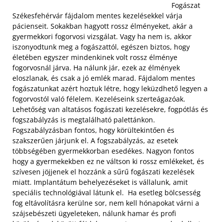
Fogászat
Székesfehérvár fájdalom mentes kezelésekkel várja
pácienseit. Sokakban hagyott rossz élményeket, akár a
gyermekkori fogorvosi vizsgálat. Vagy ha nem is, akkor
iszonyodtunk meg a fogászattól, egészen biztos, hogy
életében egyszer mindenkinek volt rossz élménye
fogorvosnál járva. Ha nálunk jár, ezek az élmények
eloszlanak, és csak a jó emlék marad. Fájdalom mentes
fogászatunkat azért hoztuk létre, hogy leküzdhető legyen a
fogorvostól való félelem. Kezeléseink szerteágazóak.
Lehetőség van altatásos fogászati kezelésekre, fogpótlás és
fogszabályzás is megtalálható palettánkon.
Fogszabályzásban fontos, hogy körültekintően és
szakszerűen járjunk el. A fogszabályzás, az esetek
többségében gyermekkorban esedékes.
Nagyon fontos
hogy a gyermekekben ez ne váltson ki rossz emlékeket, és
szívesen jöjjenek el hozzánk a sűrű fogászati kezelések
miatt. Implantátum behelyezéseket is vállalunk, amit
speciális technológiával látunk el. Ha esetleg bölcsesség
fog eltávolításra kerülne sor, nem kell hónapokat várni a
szájsebészeti ügyeleteken, nálunk hamar és profi