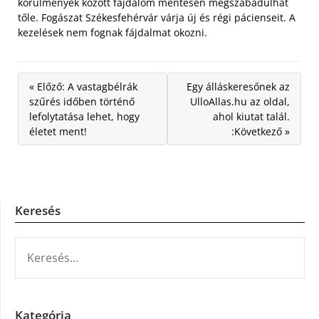
körülmények között fájdalom mentesen megszabadulhat
tőle. Fogászat Székesfehérvár várja új és régi pácienseit. A
kezelések nem fognak fájdalmat okozni.
« Előző: A vastagbélrák
Egy álláskeresőnek az
szűrés időben történő
UlloAllas.hu az oldal,
lefolytatása lehet, hogy
ahol kiutat talál.
életet ment!
:Következő »
Keresés
KERESÉS:
Kategória