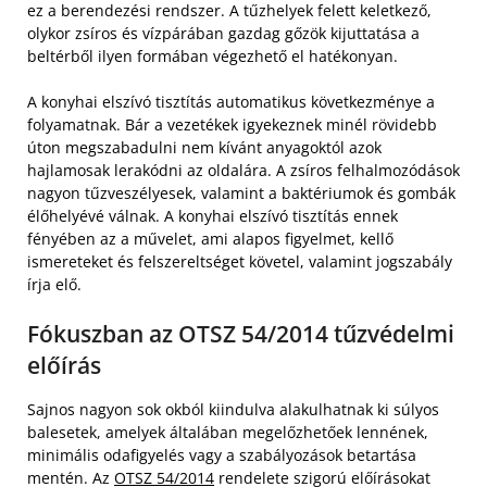
ez a berendezési rendszer. A tűzhelyek felett keletkező,
olykor zsíros és vízpárában gazdag gőzök kijuttatása a
beltérből ilyen formában végezhető el hatékonyan.
A konyhai elszívó tisztítás automatikus következménye a
folyamatnak. Bár a vezetékek igyekeznek minél rövidebb
úton megszabadulni nem kívánt anyagoktól azok
hajlamosak lerakódni az oldalára. A zsíros felhalmozódások
nagyon tűzveszélyesek, valamint a baktériumok és gombák
élőhelyévé válnak. A konyhai elszívó tisztítás ennek
fényében az a művelet, ami alapos figyelmet, kellő
ismereteket és felszereltséget követel, valamint jogszabály
írja elő.
Fókuszban az OTSZ 54/2014 tűzvédelmi
előírás
Sajnos nagyon sok okból kiindulva alakulhatnak ki súlyos
balesetek, amelyek általában megelőzhetőek lennének,
minimális odafigyelés vagy a szabályozások betartása
mentén. Az
OTSZ 54/2014
rendelete szigorú előírásokat