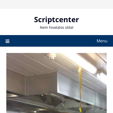
Skip
to
content
Scriptcenter
Nem hivatalos oldal
Menu