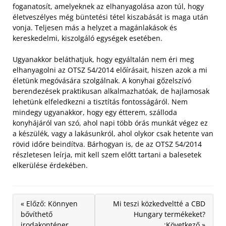
foganatosít, amelyeknek az elhanyagolása azon túl, hogy
életveszélyes még büntetési tétel kiszabását is maga után
vonja. Teljesen más a helyzet a magánlakások és
kereskedelmi, kiszolgáló egységek esetében.
Ugyanakkor beláthatjuk, hogy egyáltalán nem éri meg
elhanyagolni az OTSZ 54/2014 előírásait, hiszen azok a mi
életünk megóvására szolgálnak. A konyhai gőzelszívó
berendezések praktikusan alkalmazhatóak, de hajlamosak
lehetünk elfeledkezni a tisztítás fontosságáról. Nem
mindegy ugyanakkor, hogy egy étterem, szálloda
konyhájáról van szó, ahol napi több órás munkát végez ez
a készülék, vagy a lakásunkról, ahol olykor csak hetente van
rövid időre beindítva. Bárhogyan is, de az OTSZ 54/2014
részletesen leírja, mit kell szem előtt tartani a balesetek
elkerülése érdekében.
« Előző: Könnyen
Mi teszi közkedveltté a CBD
bővíthető
Hungary termékeket?
irodakonténer
:Következő »