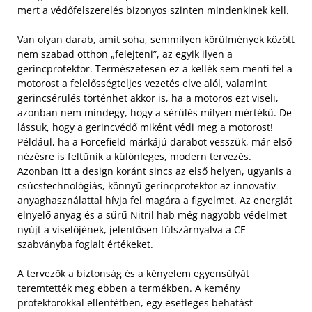
mert a védőfelszerelés bizonyos szinten mindenkinek kell.
Van olyan darab, amit soha, semmilyen körülmények között
nem szabad otthon „felejteni”, az egyik ilyen a
gerincprotektor. Természetesen ez a kellék sem menti fel a
motorost a felelősségteljes vezetés elve alól, valamint
gerincsérülés történhet akkor is, ha a motoros ezt viseli,
azonban nem mindegy, hogy a sérülés milyen mértékű. De
lássuk, hogy a gerincvédő miként védi meg a motorost!
Például, ha a Forcefield márkájú darabot vesszük, már első
nézésre is feltűnik a különleges, modern tervezés.
Azonban itt a design koránt sincs az első helyen, ugyanis a
csúcstechnológiás, könnyű gerincprotektor az innovatív
anyaghasználattal hívja fel magára a figyelmet. Az energiát
elnyelő anyag és a sűrű Nitril hab még nagyobb védelmet
nyújt a viselőjének, jelentősen túlszárnyalva a CE
szabványba foglalt értékeket.
A tervezők a biztonság és a kényelem egyensúlyát
teremtették meg ebben a termékben. A kemény
protektorokkal ellentétben, egy esetleges behatást