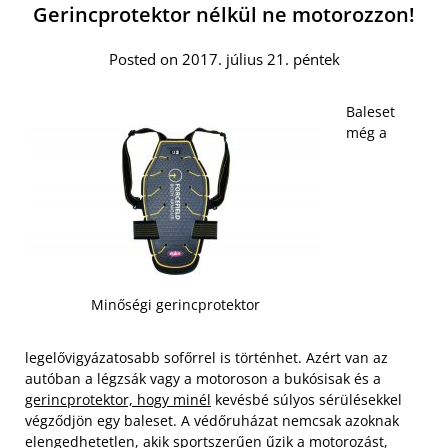
Gerincprotektor nélkül ne motorozzon!
Posted on 2017. július 21. péntek
Baleset
még a
Minőségi gerincprotektor
legelővigyázatosabb sofőrrel is történhet. Azért van az
autóban a légzsák vagy a motoroson a bukósisak és a
gerincprotektor, hogy minél
kevésbé súlyos sérülésekkel
végződjön egy baleset. A védőruházat nemcsak azoknak
elengedhetetlen, akik sportszerűen űzik a motorozást,