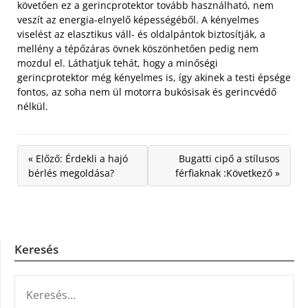
követően ez a gerincprotektor tovább használható, nem
veszít az energia-elnyelő képességéből. A kényelmes
viselést az elasztikus váll- és oldalpántok biztosítják, a
mellény a tépőzáras övnek köszönhetően pedig nem
mozdul el. Láthatjuk tehát, hogy a minőségi
gerincprotektor még kényelmes is, így akinek a testi épsége
fontos, az soha nem ül motorra bukósisak és gerincvédő
nélkül.
« Előző: Érdekli a hajó
Bugatti cipő a stílusos
bérlés megoldása?
férfiaknak :Következő »
Keresés
KERESÉS: