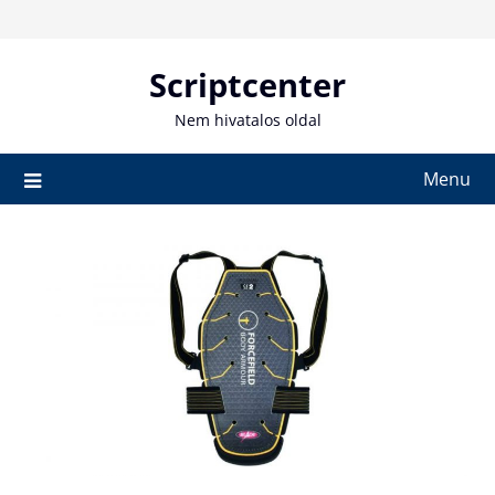
Skip
to
content
Scriptcenter
Nem hivatalos oldal
Menu