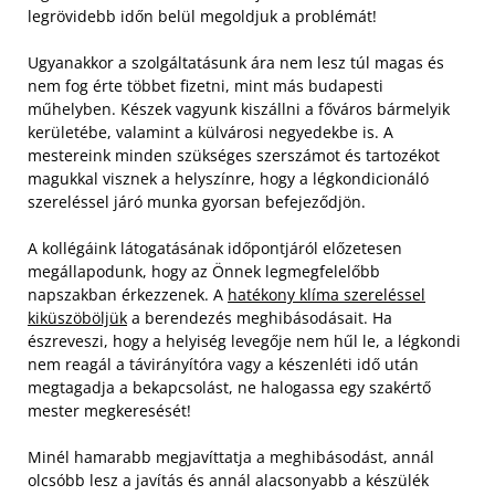
legrövidebb időn belül megoldjuk a problémát!
Ugyanakkor a szolgáltatásunk ára nem lesz túl magas és
nem fog érte többet fizetni, mint más budapesti
műhelyben. Készek vagyunk kiszállni a főváros bármelyik
kerületébe, valamint a külvárosi negyedekbe is. A
mestereink minden szükséges szerszámot és tartozékot
magukkal visznek a helyszínre, hogy a légkondicionáló
szereléssel járó munka gyorsan befejeződjön.
A kollégáink látogatásának időpontjáról előzetesen
megállapodunk, hogy az Önnek legmegfelelőbb
napszakban érkezzenek. A
hatékony klíma szereléssel
kiküszöböljük
a berendezés meghibásodásait. Ha
észreveszi, hogy a helyiség levegője nem hűl le, a légkondi
nem reagál a távirányítóra vagy a készenléti idő után
megtagadja a bekapcsolást, ne halogassa egy szakértő
mester megkeresését!
Minél hamarabb megjavíttatja a meghibásodást, annál
olcsóbb lesz a javítás és annál alacsonyabb a készülék