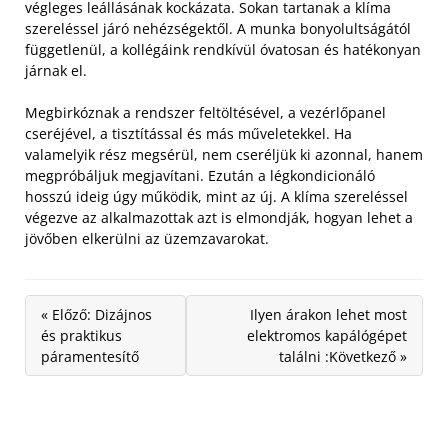
végleges leállásának kockázata. Sokan tartanak a klíma
szereléssel járó nehézségektől. A munka bonyolultságától
függetlenül, a kollégáink rendkívül óvatosan és hatékonyan
járnak el.
Megbirkóznak a rendszer feltöltésével, a vezérlőpanel
cseréjével, a tisztítással és más műveletekkel. Ha
valamelyik rész megsérül, nem cseréljük ki azonnal, hanem
megpróbáljuk megjavítani. Ezután a légkondicionáló
hosszú ideig úgy működik, mint az új. A klíma szereléssel
végezve az alkalmazottak azt is elmondják, hogyan lehet a
jövőben elkerülni az üzemzavarokat.
« Előző: Dizájnos
Ilyen árakon lehet most
és praktikus
elektromos kapálógépet
páramentesítő
találni :Következő »