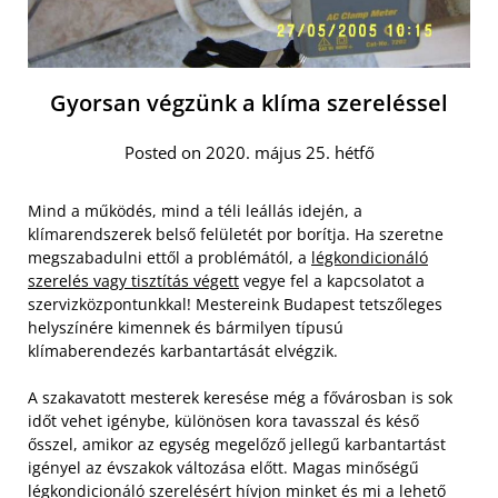
Gyorsan végzünk a klíma szereléssel
Posted on 2020. május 25. hétfő
Mind a működés, mind a téli leállás idején, a
klímarendszerek belső felületét por borítja. Ha szeretne
megszabadulni ettől a problémától, a
légkondicionáló
szerelés vagy tisztítás végett
vegye fel a kapcsolatot a
szervizközpontunkkal! Mestereink Budapest tetszőleges
helyszínére kimennek és bármilyen típusú
klímaberendezés karbantartását elvégzik.
A szakavatott mesterek keresése még a fővárosban is sok
időt vehet igénybe, különösen kora tavasszal és késő
ősszel, amikor az egység megelőző jellegű karbantartást
igényel az évszakok változása előtt. Magas minőségű
légkondicionáló szerelésért hívjon minket és mi a lehető