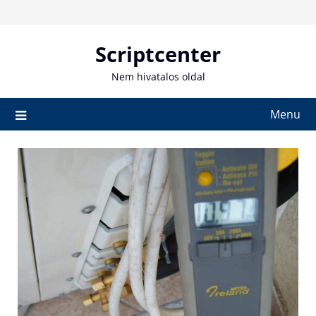
Skip
to
content
Scriptcenter
Nem hivatalos oldal
Menu