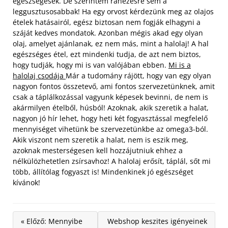
egészségesek. De szerintem ránézésre sem a
leggusztusosabbak! Ha egy orvost kérdezünk meg az olajos
ételek hatásairól, egész biztosan nem fogják elhagyni a
száját kedves mondatok. Azonban mégis akad egy olyan
olaj, amelyet ajánlanak, ez nem más, mint a halolaj! A hal
egészséges étel, ezt mindenki tudja, de azt nem biztos,
hogy tudják, hogy mi is van valójában ebben.
Mi is a
halolaj csodája
Már a tudomány rájött, hogy van egy olyan
nagyon fontos összetevő, ami fontos szervezetünknek,
amit
csak a táplálkozással vagyunk képesek bevinni, de nem is
akármilyen ételből, húsból! Azoknak, akik szeretik a halat,
nagyon jó hír lehet, hogy heti két fogyasztással megfelelő
mennyiséget vihetünk be szervezetünkbe az omega3-ból.
Akik viszont nem szeretik a halat, nem is eszik meg,
azoknak mesterségesen kell hozzájutniuk ehhez a
nélkülözhetetlen zsírsavhoz! A halolaj erősít, táplál, sőt mi
több, állítólag fogyaszt is! Mindenkinek jó egészséget
kívánok!
« Előző: Mennyibe
Webshop keszites igényeinek