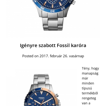
Igényre szabott Fossil karóra
Posted on 2017. február 26. vasárnap
Tény, hogy
manapság
már
minden
típusú
termékből
rengeteg
van a