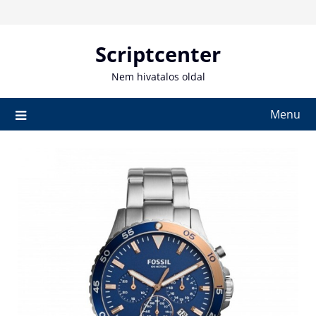
Skip
to
content
Scriptcenter
Nem hivatalos oldal
Menu