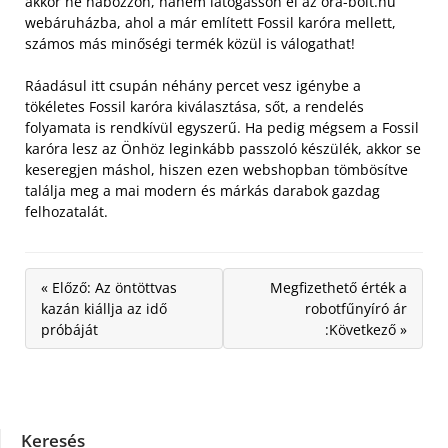
akkor ne habozzon, hanem látogasson el az ora-bolt.hu
webáruházba, ahol a már említett Fossil karóra mellett,
számos más minőségi termék közül is válogathat!
Ráadásul itt csupán néhány percet vesz igénybe a
tökéletes Fossil karóra kiválasztása, sőt, a rendelés
folyamata is rendkívül egyszerű. Ha pedig mégsem a Fossil
karóra lesz az Önhöz leginkább passzoló készülék, akkor se
keseregjen máshol, hiszen ezen webshopban tömbösítve
találja meg a mai modern és márkás darabok gazdag
felhozatalát.
« Előző: Az öntöttvas
Megfizethető érték a
kazán kiállja az idő
robotfűnyíró ár
próbáját
:Következő »
Keresés