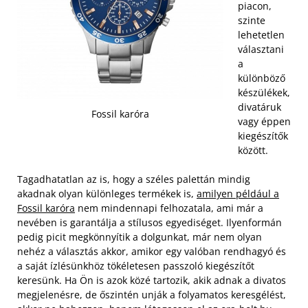
piacon,
szinte
lehetetlen
választani
a
különböző
készülékek,
divatáruk
Fossil karóra
vagy éppen
kiegészítők
között.
Tagadhatatlan az is, hogy a széles palettán mindig
akadnak olyan különleges termékek is,
amilyen például a
Fossil karóra
nem mindennapi felhozatala, ami már a
nevében is garantálja a stílusos egyediséget. Ilyenformán
pedig picit megkönnyítik a dolgunkat, már nem olyan
nehéz a választás akkor, amikor egy valóban rendhagyó és
a saját ízlésünkhöz tökéletesen passzoló kiegészítőt
keresünk.
Ha Ön is azok közé tartozik, akik adnak a divatos
megjelenésre, de őszintén unják a folyamatos keresgélést,