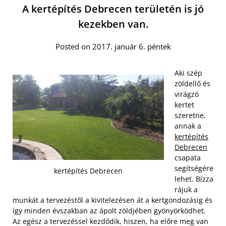
A kertépítés Debrecen területén is jó
kezekben van.
Posted on 2017. január 6. péntek
Aki szép
zöldellő és
virágzó
kertet
szeretne,
annak a
kertépítés
Debrecen
csapata
segítségére
kertépítés Debrecen
lehet. Bízza
rájuk a
munkát a tervezéstől a kivitelezésen át a kertgondozásig és
így minden évszakban az ápolt zöldjében gyönyörködhet.
Az egész a tervezéssel kezdődik, hiszen, ha előre meg van