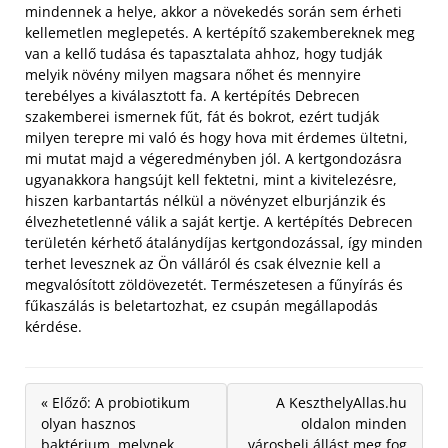
mindennek a helye, akkor a növekedés során sem érheti
kellemetlen meglepetés. A kertépítő szakembereknek meg
van a kellő tudása és tapasztalata ahhoz, hogy tudják
melyik növény milyen magsara nőhet és mennyire
terebélyes a kiválasztott fa. A kertépítés Debrecen
szakemberei ismernek fűt, fát és bokrot, ezért tudják
milyen terepre mi való és hogy hova mit érdemes ültetni,
mi mutat majd a végeredményben jól. A kertgondozásra
ugyanakkora hangsújt kell fektetni, mint a kivitelezésre,
hiszen karbantartás nélkül a növényzet elburjánzik és
élvezhetetlenné válik a saját kertje. A kertépítés Debrecen
területén kérhető átalánydíjas kertgondozással, így minden
terhet levesznek az Ön válláról és csak élveznie kell a
megvalósított zöldövezetét. Természetesen a fűnyírás és
fűkaszálás is beletartozhat, ez csupán megállapodás
kérdése.
« Előző: A probiotikum
A KeszthelyAllas.hu
olyan hasznos
oldalon minden
baktérium, melynek
városbeli állást meg fog