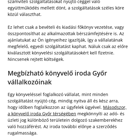
számviteli szolgáltatásokat nyújtó céggel való
együttműködés mellett dönt, a szolgáltatások széles köre
közül választhat.
Ez lehet csak a bevételi és kiadási főkönyv vezetése, vagy
összpontosíthat az alkalmazottak bérszámfejtésére is. Az
ajánlatukat az Ön igényeihez igazítják, így a vállalatának
megfelelő, egyedi szolgáltatást kaphat. Náluk csak az előre
kiválasztott könyvelési szolgáltatásokért kell fizetnie.
Nincsenek rejtett költségek.
Megbízható könyvelő iroda Győr
vállalkozóinak
Egy könyveléssel foglalkozó vállalat, mint minden
szolgáltatást nyújtó cég, mindig nyitva áll és kész arra,
hogy időben foglalkozzon az ügyfelek ügyével.
Másodszor,
a könyvelő iroda Győr térségében
megkönnyíti az adó- és
üzleti jog különböző területein dolgozó szakemberekhez
való hozzáférést. Az iroda további előnye a szerződés
rugalmassága.