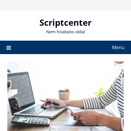
Skip
to
content
Scriptcenter
Nem hivatalos oldal
Menu