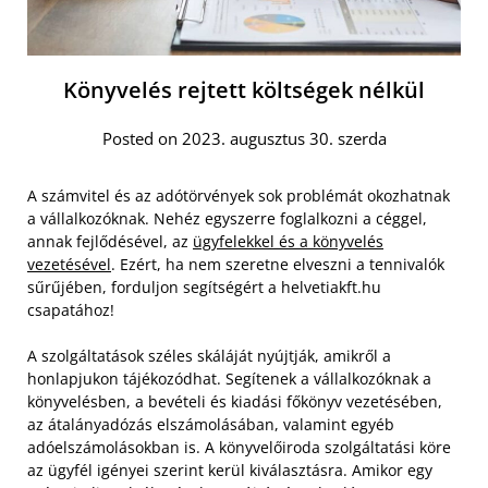
Könyvelés rejtett költségek nélkül
Posted on 2023. augusztus 30. szerda
A számvitel és az adótörvények sok problémát okozhatnak
a vállalkozóknak. Nehéz egyszerre foglalkozni a céggel,
annak fejlődésével, az
ügyfelekkel és a könyvelés
vezetésével
. Ezért, ha nem szeretne elveszni a tennivalók
sűrűjében, forduljon segítségért a helvetiakft.hu
csapatához!
A szolgáltatások széles skáláját nyújtják, amikről a
honlapjukon tájékozódhat. Segítenek a vállalkozóknak a
könyvelésben, a bevételi és kiadási főkönyv vezetésében,
az átalányadózás elszámolásában, valamint egyéb
adóelszámolásokban is. A könyvelőiroda szolgáltatási köre
az ügyfél igényei szerint kerül kiválasztásra. Amikor egy