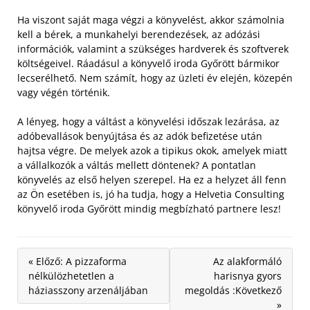
Ha viszont saját maga végzi a könyvelést, akkor számolnia
kell a bérek, a munkahelyi berendezések, az adózási
információk, valamint a szükséges hardverek és szoftverek
költségeivel. Ráadásul a könyvelő iroda Győrött bármikor
lecserélhető. Nem számít, hogy az üzleti év elején, közepén
vagy végén történik.
A lényeg, hogy a váltást a könyvelési időszak lezárása, az
adóbevallások benyújtása és az adók befizetése után
hajtsa végre. De melyek azok a tipikus okok, amelyek miatt
a vállalkozók a váltás mellett döntenek? A pontatlan
könyvelés az első helyen szerepel. Ha ez a helyzet áll fenn
az Ön esetében is, jó ha tudja, hogy a Helvetia Consulting
könyvelő iroda Győrött mindig megbízható partnere lesz!
« Előző: A pizzaforma
Az alakformáló
nélkülözhetetlen a
harisnya gyors
háziasszony arzenáljában
megoldás :Következő
»