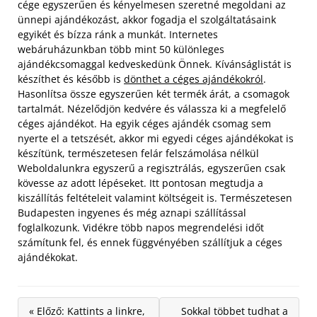
cége egyszerűen és kényelmesen szeretné megoldani az
ünnepi ajándékozást, akkor fogadja el szolgáltatásaink
egyikét és bízza ránk a munkát. Internetes
webáruházunkban több mint 50 különleges
ajándékcsomaggal kedveskedünk Önnek. Kívánságlistát is
készíthet és később is
dönthet a céges ajándékokról
.
Hasonlítsa össze egyszerűen két termék árát, a csomagok
tartalmát. Nézelődjön kedvére és válassza ki a megfelelő
céges ajándékot.
Ha egyik céges ajándék csomag sem
nyerte el a tetszését, akkor mi egyedi céges ajándékokat is
készítünk, természetesen felár felszámolása nélkül
Weboldalunkra egyszerű a regisztrálás, egyszerűen csak
kövesse az adott lépéseket. Itt pontosan megtudja a
kiszállítás feltételeit valamint költségeit is. Természetesen
Budapesten ingyenes és még aznapi szállítással
foglalkozunk. Vidékre több napos megrendelési időt
számítunk fel, és ennek függvényében szállítjuk a céges
ajándékokat.
« Előző: Kattints a linkre,
Sokkal többet tudhat a