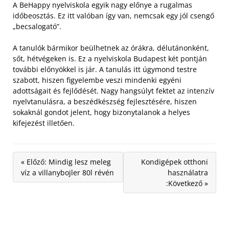
A BeHappy nyelviskola egyik nagy előnye a rugalmas
időbeosztás. Ez itt valóban így van, nemcsak egy jól csengő
„becsalogató”.
A tanulók bármikor beülhetnek az órákra, délutánonként,
sőt, hétvégeken is. Ez a nyelviskola Budapest két pontján
további előnyökkel is jár. A tanulás itt úgymond testre
szabott, hiszen figyelembe veszi mindenki egyéni
adottságait és fejlődését. Nagy hangsúlyt fektet az intenzív
nyelvtanulásra, a beszédkészség fejlesztésére, hiszen
sokaknál gondot jelent, hogy bizonytalanok a helyes
kifejezést illetően.
« Előző: Mindig lesz meleg
Kondigépek otthoni
víz a villanybojler 80l révén
használatra
:Következő »