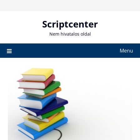
Skip
to
content
Scriptcenter
Nem hivatalos oldal
Menu