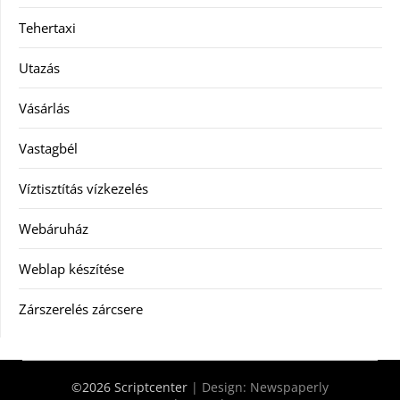
Tehertaxi
Utazás
Vásárlás
Vastagbél
Víztisztítás vízkezelés
Webáruház
Weblap készítése
Zárszerelés zárcsere
©2026 Scriptcenter
| Design:
Newspaperly