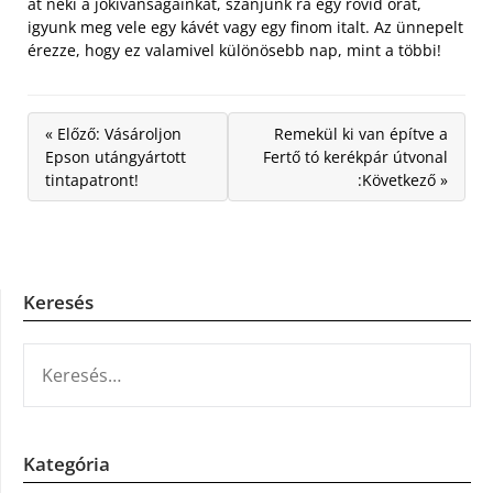
át neki a jókívánságainkat, szánjunk rá egy rövid órát,
igyunk meg vele egy kávét vagy egy finom italt. Az ünnepelt
érezze, hogy ez valamivel különösebb nap, mint a többi!
« Előző: Vásároljon
Remekül ki van építve a
Epson utángyártott
Fertő tó kerékpár útvonal
tintapatront!
:Következő »
Keresés
KERESÉS:
Kategória