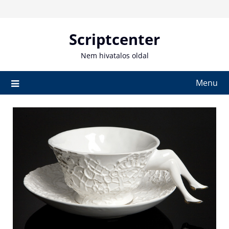
Skip
to
content
Scriptcenter
Nem hivatalos oldal
Menu