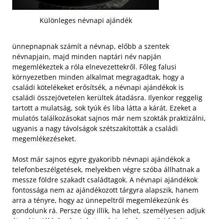
Különleges névnapi ajándék
ünnepnapnak számít a névnap, előbb a szentek
névnapjain, majd minden naptári név napján
megemlékeztek a róla elnevezettekről. Főleg falusi
környezetben minden alkalmat megragadtak, hogy a
családi kötelékeket erősítsék, a névnapi ajándékok is
családi összejövetelen kerültek átadásra. Ilyenkor reggelig
tartott a mulatság, sok tyúk és liba látta a kárát. Ezeket a
mulatós találkozásokat sajnos már nem szokták praktizálni,
ugyanis a nagy távolságok szétszakították a családi
megemlékezéseket.
Most már sajnos egyre gyakoribb névnapi ajándékok a
telefonbeszélgetések, melyekben végre szóba állhatnak a
messze földre szakadt családtagok. A névnapi ajándékok
fontossága nem az ajándékozott tárgyra alapszik, hanem
arra a tényre, hogy az ünnepeltről megemlékezünk és
gondolunk rá. Persze úgy illik, ha lehet, személyesen adjuk