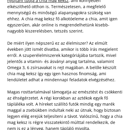
nyújtani tudja a chia mag keksz
, ami könnyedén
elkészíthető otthon is. Természetesen, a megfelelő
mennyiségű és minőségű alapanyagokra szükség van
ehhez. A chia mag keksz fő alkotóeleme a chia, amit igen
egyszerűen, akár online is megrendelhetünk kisebb-
nagyobb kiszerelésben, tetszés szerint.
De miért ilyen népszerű ez az élelmiszer? Az elmúlt
években jött ismét divatba, amikor is több írás megjelent
erről. A szuperélelmiszerek kategóriájába tartozik, mivel
jelentős a vitamin- és ásványi anyag tartalma, valamint
Omega 3, 6 zsírsavakat is rejt magában. A belőle készült
chia mag keksz így egy igen hasznos finomság, ami
lendületet adhat a mindennapi feladatok elvégzéséhez.
Magas rosttartalmával támogatja az emésztést és csökkenti
az éhségérzetet. A régi korokban az aztékok egyik fő
tápláléka volt. A híreket szállító futók mindig egy marék
maggal a zsebükben indultak neki az útnak, hogy biztosan
legyen elég erejük teljesíteni a távot. Valószínű, hogy a chia
mag keksz is régre visszatekintő múlttal rendelkezik, de
nem is ez a lényeg, hanem tápláló mivolta.