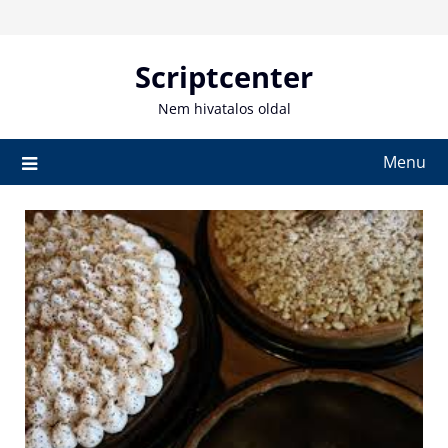
Skip
to
content
Scriptcenter
Nem hivatalos oldal
Menu