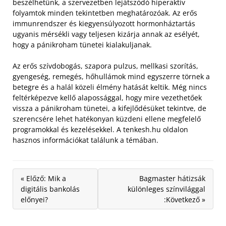
beszélhetünk, a szervezetben lejátszódó hiperaktív
folyamtok minden tekintetben meghatározóak. Az erős
immunrendszer és kiegyensúlyozott hormonháztartás
ugyanis mérsékli vagy teljesen kizárja annak az esélyét,
hogy a pánikroham tünetei kialakuljanak.
Az erős szívdobogás, szapora pulzus, mellkasi szorítás,
gyengeség, remegés, hőhullámok mind egyszerre törnek a
betegre és a halál közeli élmény hatását keltik. Még nincs
feltérképezve kellő alapossággal, hogy mire vezethetőek
vissza a pánikroham tünetei, a kifejlődésüket tekintve, de
szerencsére lehet hatékonyan küzdeni ellene megfelelő
programokkal és kezelésekkel. A tenkesh.hu oldalon
hasznos információkat találunk a témában.
« Előző: Mik a
Bagmaster hátizsák
digitális bankolás
különleges színvilággal
előnyei?
:Következő »