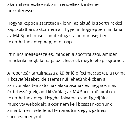
akármilyen eszközről, ami rendelkezik internet
hozzáféréssel.
Hogyha képben szeretnénk lenni az aktuális sporthírekkel
kapcsolatban, akkor nem árt figyelni, hogy éppen mit kínál
az M4 Sport műsor, amit kifogástalan minőségben
tekinthetünk meg nap, mint nap.
Itt nincs mellébeszélés, minden a sportról szól, amiben
mindenki megtalálhatja az ízlésének megfelelő programot.
A repertoár tartalmazza a különféle focimeccseket, a Forma
1 közvetítéseket, de szemtanúi lehetünk élőben a
színvonalas tenisztornák alakulásának és még sok más
érdekességnek, ami kizárólag az M4 Sport műsorában
tekinthetünk meg. Hogyha folyamatosan figyeljük a
musor.tv weboldalt, akkor nem kell bosszankodnunk
amiatt, mert véletlenül lemaradtunk egy izgalmas
sporteseményről.