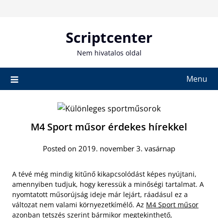
Skip
to
content
Scriptcenter
Nem hivatalos oldal
Menu
M4 Sport műsor érdekes hírekkel
Posted on 2019. november 3. vasárnap
A tévé még mindig kitűnő kikapcsolódást képes nyújtani,
amennyiben tudjuk, hogy keressük a minőségi tartalmat. A
nyomtatott műsorújság ideje már lejárt, ráadásul ez a
változat nem valami környezetkímélő. Az
M4 Sport műsor
azonban tetszés
szerint bármikor megtekinthető,